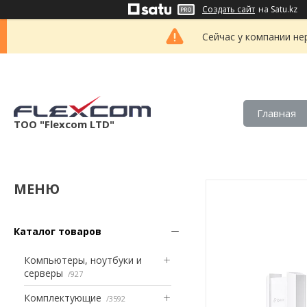
Создать сайт
на Satu.kz
Сейчас у компании не
Главная
ТОО "Flexcom LTD"
Каталог товаров
Компьютеры, ноутбуки и
серверы
927
Комплектующие
3592