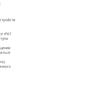
i
стройств
е IP67.
ступа
щении
чаться
те).
ачного