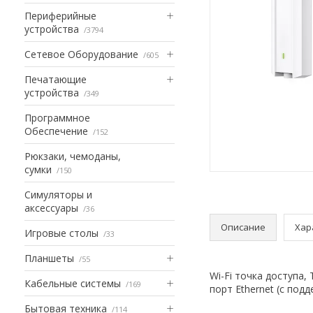
Периферийные
устройства
3794
Сетевое Оборудование
605
Печатающие
устройства
349
Программное
Обеспечение
152
Рюкзаки, чемоданы,
сумки
150
Симуляторы и
аксессуары
36
Описание
Хар
Игровые столы
33
Планшеты
55
Wi-Fi точка доступа, 
Кабельные системы
169
порт Ethernet (с под
Бытовая техника
114