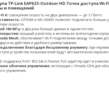
упа TP-Link EAP623-Outdoor HD.Точка доступа Wi‑F
цы и помещений
Fi 6:
совокупная скорость на двух диапазонах — до 3 Гбит/с.
ктивность:
OFDMA и MU-MIMO позволят подключать больше у
тери скорости.
й 160 МГц:
в два раза больше данных в одном потоке.
покрытия:
мощный усилитель и антенны во всепогодном корпус
mada Mesh:
обеспечивает Wi-Fi подключение между точками до
диуса их действия и удобного развёртывания.
подключение благодаря бесшовному роумингу:
при переме
ступа устройства пользователей будут автоматически переклю
E:
поддержка PoE+ 802.3at и Passive PoE (адаптер идёт в комплек
ное облачное управление:
интеграция с Omada SDN для обл
ого управления.