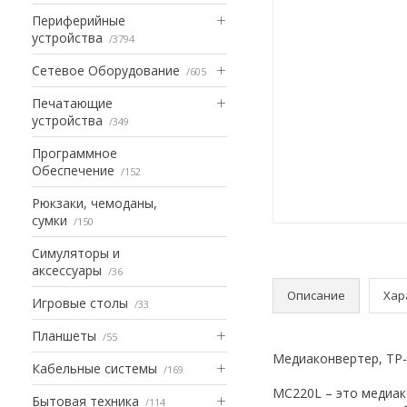
Периферийные
устройства
3794
Сетевое Оборудование
605
Печатающие
устройства
349
Программное
Обеспечение
152
Рюкзаки, чемоданы,
сумки
150
Симуляторы и
аксессуары
36
Описание
Хар
Игровые столы
33
Планшеты
55
Медиаконвертер, TP-L
Кабельные системы
169
MC220L – это медиак
Бытовая техника
114