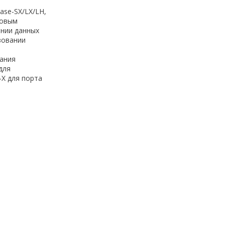
ase-SX/LX/LH,
довым
ении данных
зовании
вания
для
-X для порта