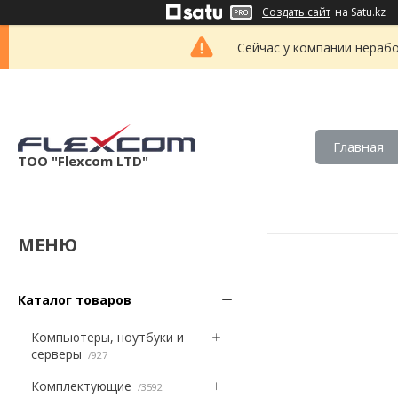
Создать сайт
на Satu.kz
Сейчас у компании нерабо
Главная
ТОО "Flexcom LTD"
Каталог товаров
Компьютеры, ноутбуки и
серверы
927
Комплектующие
3592