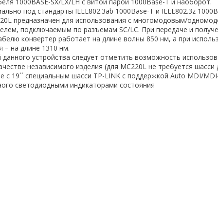
еля 1000BASE-SX/LX/LH с витой парой 1000Base-T и наоборот.
льно под стандарты IEEE802.3ab 1000Base-T и IEEE802.3z 1000B
20L предназначен для использования с многомодовым/одномо
лем, подключаемым по разъемам SC/LC. При передаче и получ
белю конвертер работает на длине волны 850 нм, а при исполь
 – на длине 1310 нм.
й данного устройства следует отметить возможность использо
ачестве независимого изделия (для MC220L не требуется шасси 
е с 19´´ специальным шасси TP-LINK с поддержкой Auto MDI/MDI
ного светодиодными индикаторами состояния