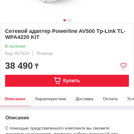
Сетевой адаптер Powerline AV500 Tp-Link TL-
WPA4220 KIT
В наличии
Код: 817624
Розница
38 490
₸
Купить
Описание
Характеристики
Доставка
Оплата
Усл
Описание
С помощью представленного комплекта вы сможете
значительно расширить диапазон работы домашней или