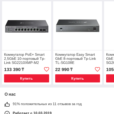
Коммутатор PoE+ Smart
Коммутатор Easy Smart
Комм
2,5GbE 10-портовый Tp-
GbE 8-портовый Tp-Link
GbE 
Link SG2210XMP-M2
TL-SG108E
SG2
133 390
22 990
105
₸
₸
Купить
Купить
О нас
91% положительных из 11 отзывов за год
Работает с 10.03.2019