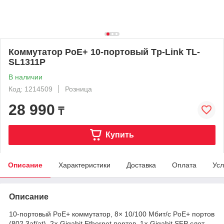
Коммутатор PoE+ 10-портовый Tp-Link TL-
SL1311P
В наличии
Код: 1214509
Розница
28 990
₸
Купить
Описание
Характеристики
Доставка
Оплата
Усл
Описание
10-портовый PoE+ коммутатор, 8× 10/100 Мбит/с PoE+ портов
(802.3af/at), 2× Gigabit Ethernet портов, 1× Gigabit SFP слот,