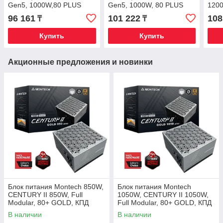
Gen5, 1000W,80 PLUS
Gen5, 1000W, 80 PLUS
120
Platinum, Full Modular,
Platinum,Full
Plat
96 161
101 222
108
₸
₸
ATX12V V3.0, PCIe 5.0, Bla
Modular,ATX12V V3.0,PCIe
Modu
5.0,Blac
5.0,B
Купить
Купить
Акционные предложения и новинки
Блок питания Montech 850W,
Блок питания Montech
CENTURY II 850W, Full
1050W, CENTURY II 1050W,
Modular, 80+ GOLD, КПД
Full Modular, 80+ GOLD, КПД
90%, Fan 135mm, Серебро
90%, Fan 135mm, Серебро
В наличии
В наличии