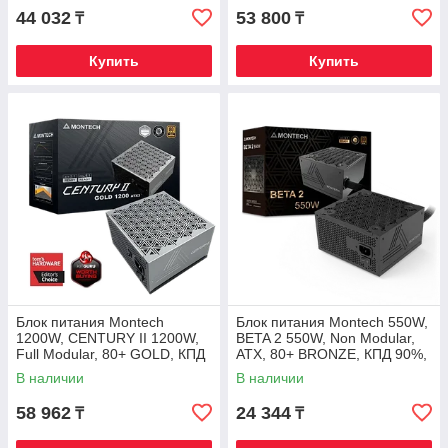
44 032
53 800
₸
₸
Купить
Купить
Блок питания Montech
Блок питания Montech 550W,
1200W, CENTURY II 1200W,
BETA 2 550W, Non Modular,
Full Modular, 80+ GOLD, КПД
ATX, 80+ BRONZE, КПД 90%,
90%, Fan 135mm, Серебро
Fan 120mm, Черный
В наличии
В наличии
58 962
24 344
₸
₸