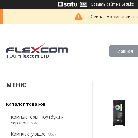
Создать сайт
на Satu.kz
Сейчас у компании не
Главная
ТОО "Flexcom LTD"
Каталог товаров
Компьютеры, ноутбуки и
серверы
928
Комплектующие
3587