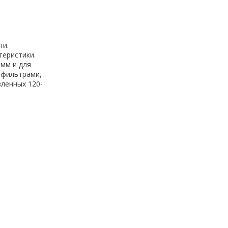
ти.
теристики.
 мм и для
 фильтрами,
ленных 120-