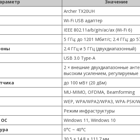
араметр
Значение
Archer TX20UH
Wi-Fi USB адаптер
IEEE 802.11a/b/g/n/ac/ax (Wi-Fi 6)
5 ГГц: до 1201 Мбит/с; 2.4 ГГц: до
зоны
2.4 ГГц и 5 ГГц (двухдиапазонный)
USB 3.0 Type-A
2 × внешние двухдиапазонные анте
высоким усилением, регулируемые
тчика
до 100 мВт (20 дБм)
MU-MIMO, OFDMA, Beamforming
WEP, WPA/WPA2/WPA3, WPA-PSK/
Режим инфраструктуры
 ОС
Windows 11, Windows 10
ура
0°C ~ 40°C
30.5 × 14.8 × 111.7 мм