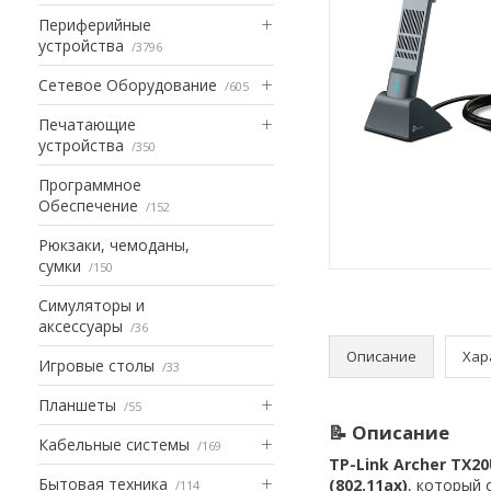
Периферийные
устройства
3796
Сетевое Оборудование
605
Печатающие
устройства
350
Программное
Обеспечение
152
Рюкзаки, чемоданы,
сумки
150
Симуляторы и
аксессуары
36
Описание
Хар
Игровые столы
33
Планшеты
55
📝 Описание
Кабельные системы
169
TP-Link Archer TX2
Бытовая техника
(802.11ax)
, который
114