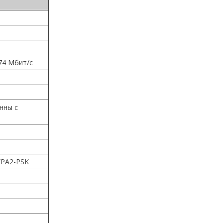
 574 Мбит/с
нны с
WPA2-PSK