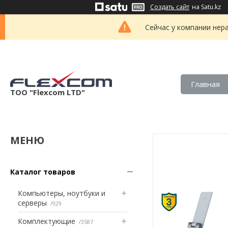
Создать сайт
на Satu.kz
Сейчас у компании нер
Главная
ТОО "Flexcom LTD"
Каталог товаров
Компьютеры, ноутбуки и
серверы
929
Комплектующие
3587