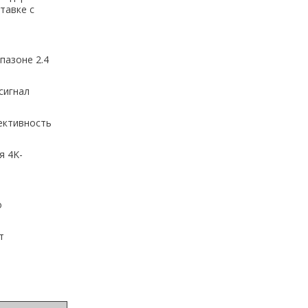
тавке с
пазоне 2.4
сигнал
ктивность
я 4K-
о
т