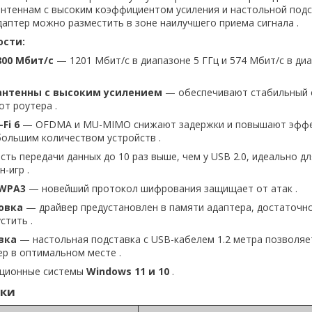
нтеннам с высоким коэффициентом усиления и настольной подс
даптер можно разместить в зоне наилучшего приема сигнала .
ости:
800 Мбит/с
— 1201 Мбит/с в диапазоне 5 ГГц и 574 Мбит/с в диа
антенны с высоким усилением
— обеспечивают стабильный 
от роутера .
Fi 6
— OFDMA и MU-MIMO снижают задержки и повышают эффе
большим количеством устройств .
ть передачи данных до 10 раз выше, чем у USB 2.0, идеально дл
-игр .
 WPA3
— новейший протокол шифрования защищает от атак .
овка
— драйвер предустановлен в памяти адаптера, достаточн
стить .
вка
— настольная подставка с USB-кабелем 1.2 метра позволяе
ер в оптимальном месте .
ационные системы
Windows 11 и 10
.
ики