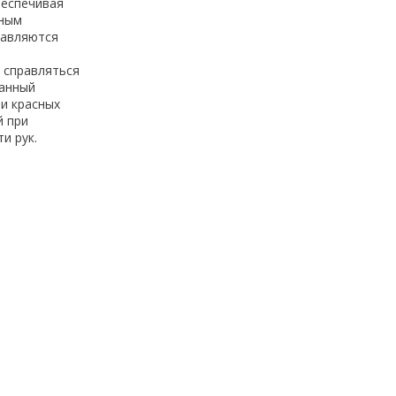
беспечивая
тным
равляются
т справляться
данный
 и красных
й при
и рук.