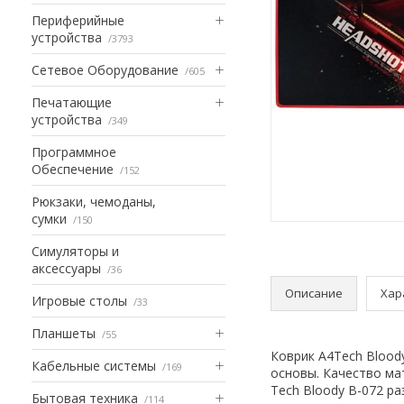
Периферийные
устройства
3793
Сетевое Оборудование
605
Печатающие
устройства
349
Программное
Обеспечение
152
Рюкзаки, чемоданы,
сумки
150
Симуляторы и
аксессуары
36
Описание
Хар
Игровые столы
33
Планшеты
55
Коврик A4Tech Blood
Кабельные системы
169
основы. Качество ма
Tech Bloody B-072 р
Бытовая техника
114