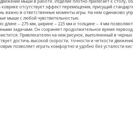
 движений мыши в работе. Изделие плотно прилегает к столу, о
В коврике отсутствует эффект перемещения, присущий стандар
ень важно в ответственные моменты игры. На нем одинаково уп
ные мыши с любой чувствительностью.
по длине – 275 мм, ширине – 225 мм и толщине – 4 мм позволяю
зными задачами. Он сохраняет продолжительное время первоз
чистится. Привлекателен на нем рисунок, выполненный в черных
ствует достичь высокой скорости, точности и четкости движени
оврик позволяет играть комфортно и удобно без усталости кист