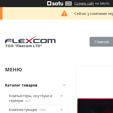
Создать сайт
на Satu.kz
Сейчас у компании не
Главная
ТОО "Flexcom LTD"
Каталог товаров
Компьютеры, ноутбуки и
серверы
927
Комплектующие
3587