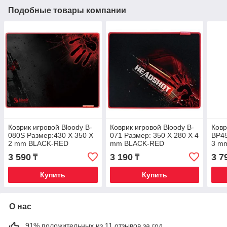
Подобные товары компании
Коврик игровой Bloody B-
Коврик игровой Bloody B-
Ковр
080S Размер:430 X 350 X
071 Размер: 350 X 280 X 4
BP45
2 mm BLACK-RED
mm BLACK-RED
3 m
3 590
3 190
3 7
₸
₸
Купить
Купить
О нас
91% положительных из 11 отзывов за год