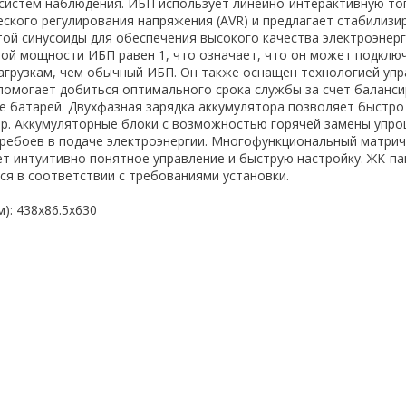
 систем наблюдения. ИБП использует линейно-интерактивную то
ского регулирования напряжения (AVR) и предлагает стабилиз
той синусоиды для обеспечения высокого качества электроэнерг
й мощности ИБП равен 1, что означает, что он может подключ
агрузкам, чем обычный ИБП. Он также оснащен технологией уп
помогает добиться оптимального срока службы за счет баланс
е батарей. Двухфазная зарядка аккумулятора позволяет быстро
ор. Аккумуляторные блоки с возможностью горячей замены упр
ребоев в подаче электроэнергии. Многофункциональный матри
т интуитивно понятное управление и быструю настройку. ЖК-па
я в соответствии с требованиями установки.
): 438х86.5х630