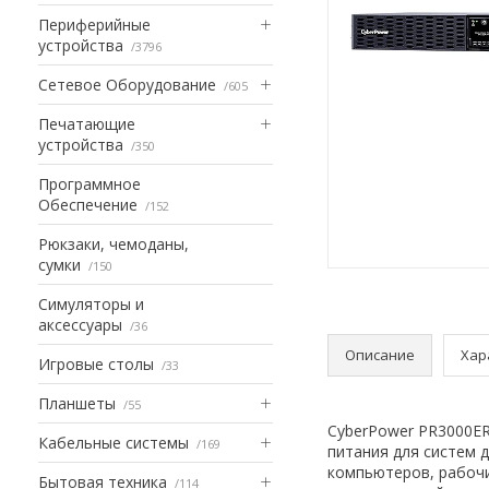
Периферийные
устройства
3796
Сетевое Оборудование
605
Печатающие
устройства
350
Программное
Обеспечение
152
Рюкзаки, чемоданы,
сумки
150
Симуляторы и
аксессуары
36
Описание
Хар
Игровые столы
33
Планшеты
55
CyberPower PR3000ER
Кабельные системы
169
питания для систем 
компьютеров, рабочи
Бытовая техника
114