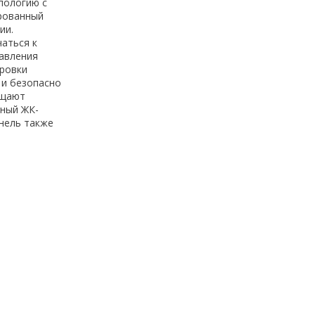
пологию с
ированный
ии.
аться к
равления
ировки
 и безопасно
ощают
чный ЖК-
нель также