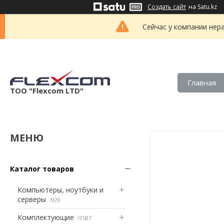
Создать сайт
на Satu.kz
Сейчас у компании нер
Главная
ТОО "Flexcom LTD"
Каталог товаров
Компьютеры, ноутбуки и
серверы
929
Комплектующие
3587