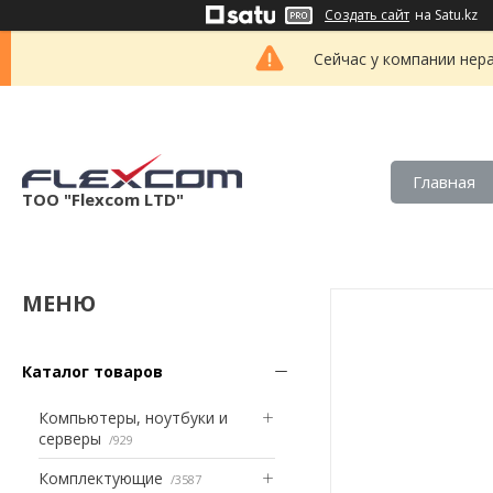
Создать сайт
на Satu.kz
Сейчас у компании нер
Главная
ТОО "Flexcom LTD"
Каталог товаров
Компьютеры, ноутбуки и
серверы
929
Комплектующие
3587