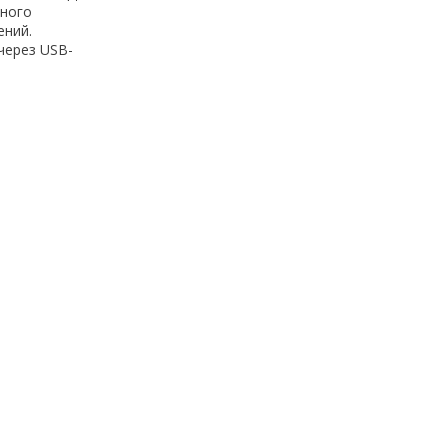
ьного
ений.
через USB-