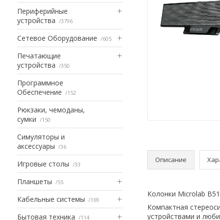
Периферийные
устройства
3796
Сетевое Оборудование
605
Печатающие
устройства
350
Программное
Обеспечение
152
Рюкзаки, чемоданы,
сумки
150
Симуляторы и
аксессуары
36
Описание
Хар
Игровые столы
33
Планшеты
55
Колонки Microlab B51
Кабельные системы
169
Компактная стереоси
устройствами и люби
Бытовая техника
114