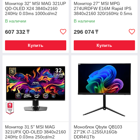
Монитор 32" MSI MAG 321UP
Монитор 27" MSI MPG
QD-OLED X24 3840x2160
274URDFW E16M Rapid IPS
240Hz 0.03ms 1000cd/m2
3840x2160 320/160Hz 0.5ms
1.5M:1 2xHDMI 1xDP 1xType-
1000cd/m2 1000:1 2xHDMI
В наличии
В наличии
C
1xDP
607 332
296 074
₸
₸
Купить
Купить
Монитор 31.5" MSI MAG
Моноблок Qbyte QB103
321UPX QD-OLED 3840x2160
27"2K i7-1255U\16Gb
240Hz 0.03ms 250cd/m2
DDR4\1Tb