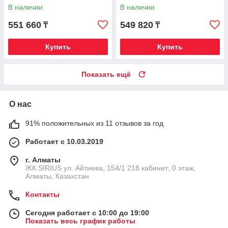
1.5M:1 2xHDMI 1xDP 1xType-
NVMe\Web\Pivot\HAS\Win11Pr
В наличии
В наличии
C HAS
o
551 660
549 820
₸
₸
Купить
Купить
Показать ещё
О нас
91% положительных из 11 отзывов за год
Работает с 10.03.2019
г. Алматы
​ЖК SIRIUS​ ул. Айтиева, 154/1​ 218 кабинет; 0 этаж,
Алматы, Казахстан
Контакты
Сегодня работает с 10:00 до 19:00
Показать весь график работы