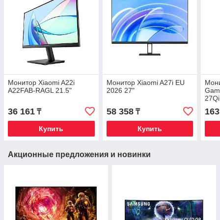
Монитор Xiaomi A22i
Монитор Xiaomi A27i EU
Мони
A22FAB-RAGL 21.5"
2026 27"
Gami
27Qi
36 161
58 358
163
₸
₸
Купить
Купить
Акционные предложения и новинки