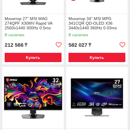
Монитор 27" MSI MAG
Монитор 34" MSI MPG
274QPF X30MV Rapid VA
341CQR QD-OLED X36
2560x1440 300Hz 0.5ms
3440x1440 360Hz 0.03ms
1000cd/m2 4500:1 2xHDMI
1300cd/m2 1.5M:1 2xHDMI
В наличии
В наличии
1xDP HAS
1xDP 1xType-C
212 566
582 027
₸
₸
Купить
Купить