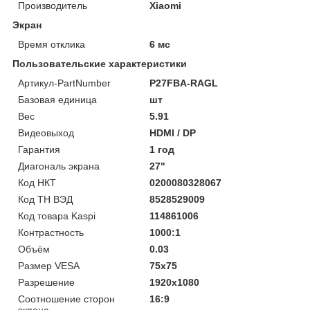
Производитель
Xiaomi
Экран
Время отклика
6 мс
Пользовательские характеристики
Артикул-PartNumber
P27FBA-RAGL
Базовая единица
шт
Вес
5.91
Видеовыход
HDMI / DP
Гарантия
1 год
Диагональ экрана
27"
Код НКТ
0200080328067
Код ТН ВЭД
8528529009
Код товара Kaspi
114861006
Контрастность
1000:1
Объём
0.03
Размер VESA
75x75
Разрешение
1920x1080
Соотношение сторон
16:9
экрана