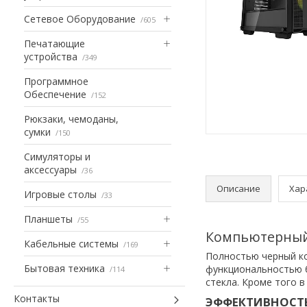
Сетевое Оборудование
605
Печатающие
устройства
349
Программное
Обеспечение
152
Рюкзаки, чемоданы,
сумки
150
Симуляторы и
аксессуары
36
Описание
Хар
Игровые столы
33
Планшеты
55
Компьютерный 
Кабельные системы
169
Полностью черный к
Бытовая техника
функциональностью б
114
стекла. Кроме того 
Контакты
ЭФФЕКТИВНОСТ