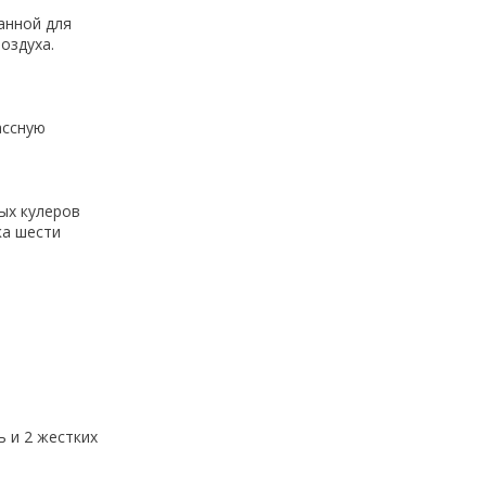
анной для
оздуха.
ассную
ых кулеров
ка шести
ь и 2 жестких