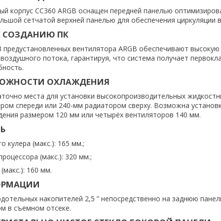
ый корпус CC360 ARGB оснащен передней панелью оптимизиров
ольшой сетчатой верхней панелью для обеспечения циркуляции в
К СОЗДАНИЮ ПК
3 предустановленных вентилятора ARGB обеспечивают высокую
воздушного потока, гарантируя, что система получает первокл
ность.
ОЖНОСТИ ОХЛАЖДЕНИЯ
аточно места для установки высокопроизводительных жидкостн
ором спереди или 240-мм радиатором сверху. Возможна установ
ения размером 120 мм или четырёх вентиляторов 140 мм.
Ь
 кулера (макс.): 165 мм.;
роцессора (макс.): 320 мм.;
макс.): 160 мм.
ОРМАЦИИ
рдотельных накопителей 2,5 ” непосредственно на заднюю панел
ом в съемном отсеке.