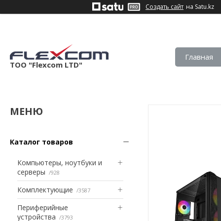
Создать сайт
на Satu.kz
Главная
ТОО "Flexcom LTD"
Каталог товаров
Компьютеры, ноутбуки и
серверы
928
Комплектующие
3587
Периферийные
устройства
3793