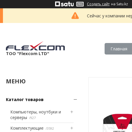
Создать сайт
на Satu.kz
Сейчас у компании не
Главная
ТОО "Flexcom LTD"
Каталог товаров
Компьютеры, ноутбуки и
серверы
927
Комплектующие
3592