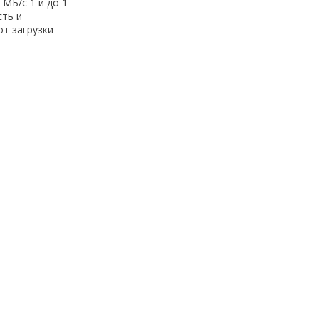
МБ/с 1 и до 1
сть и
т загрузки