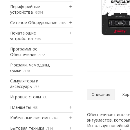
Периферийные
устройства
3794
Сетевое Оборудование
605
Печатающие
устройства
349
Программное
Обеспечение
152
Рюкзаки, чемоданы,
сумки
150
Симуляторы и
аксессуары
36
Описание
Хар
Игровые столы
33
Планшеты
55
Обеспечивает исключ
Кабельные системы
169
энтузиастов, которы
Используя новейший 
Бытовая техника
114