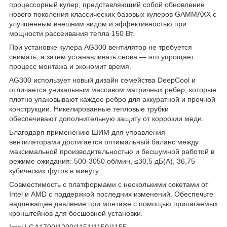
процессорный кулер, представляющий собой обновление
нового поколения классических базовых кулеров GAMMAXX с
улучшенным внешним видом и эффективностью при
мощности рассеивания тепла 150 Вт.
При установке кулера AG300 вентилятор не требуется
снимать, а затем устанавливать снова — это упрощает
процесс монтажа и экономит время.
AG300 использует новый дизайн семейства DeepCool и
отличается уникальным массивом матричных ребер, которые
плотно упаковывают каждое ребро для аккуратной и прочной
конструкции. Никелированные тепловые трубки
обеспечивают дополнительную защиту от коррозии меди.
Благодаря применению ШИМ для управления
вентиляторами достигается оптимальный баланс между
максимальной производительностью и бесшумной работой в
режиме ожидания: 500-3050 об/мин, ≤30,5 дБ(А), 36,75
кубических футов в минуту.
Совместимость с платформами с несколькими сокетами от
Intel и AMD с поддержкой последних изменений. Обеспечьте
надлежащее давление при монтаже с помощью прилагаемых
кронштейнов для бесшовной установки.
Intel LGA1700/1200/1151/1150/1155