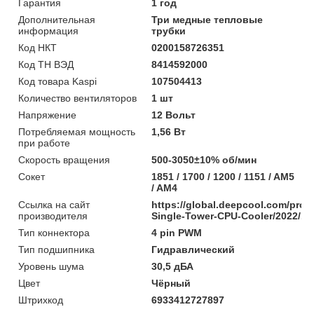
Гарантия
1 год
Дополнительная
Три медные тепловые
информация
трубки
Код НКТ
0200158726351
Код ТН ВЭД
8414592000
Код товара Kaspi
107504413
Количество вентиляторов
1 шт
Напряжение
12 Вольт
Потребляемая мощность
1,56 Вт
при работе
Скорость вращения
500-3050±10% об/мин
Сокет
1851 / 1700 / 1200 / 1151 / AM5
/ AM4
Ссылка на сайт
https://global.deepcool.com/prod
производителя
Single-Tower-CPU-Cooler/2022/16
Тип коннектора
4 pin PWM
Тип подшипника
Гидравлический
Уровень шума
30,5 дБА
Цвет
Чёрный
Штрихкод
6933412727897