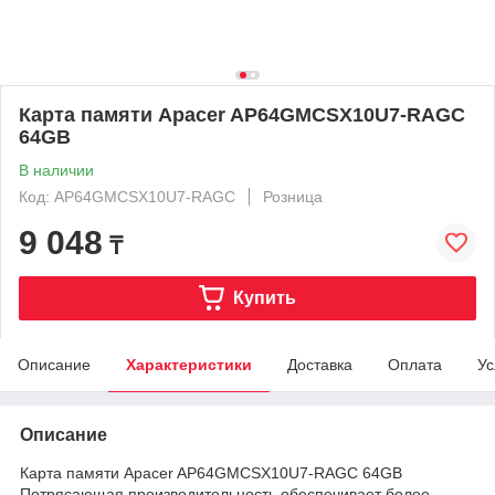
Карта памяти Apacer AP64GMCSX10U7-RAGC
64GB
В наличии
Код: AP64GMCSX10U7-RAGC
Розница
9 048
₸
Купить
Описание
Характеристики
Доставка
Оплата
Ус
Описание
Карта памяти Apacer AP64GMCSX10U7-RAGC 64GB
Потрясающая производительность обеспечивает более