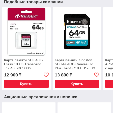
Подобные товары компании
Карта памяти SD 64GB
Карта памяти Kingston
Карт
Class 10 U3 Transcend
SDG4/64GB Canvas Go
AP6
TS64GSDC300S
Plus Gen4 C10 UHS-I U3
с ад
V30 64GB
12 900
13 890
10 
₸
₸
Купить
Купить
Акционные предложения и новинки