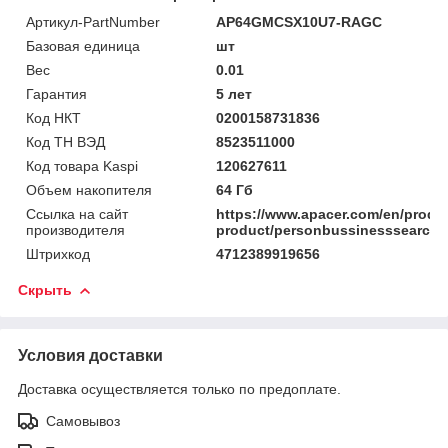
Артикул-PartNumber
AP64GMCSX10U7-RAGC
Базовая единица
шт
Вес
0.01
Гарантия
5 лет
Код НКТ
0200158731836
Код ТН ВЭД
8523511000
Код товара Kaspi
120627611
Объем накопителя
64 Гб
Ссылка на сайт
https://www.apacer.com/en/produc
производителя
product/personbussinesssearch
Штрихкод
4712389919656
Скрыть
Условия доставки
Доставка осуществляется только по предоплате.
Самовывоз