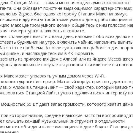
ндекс Станция Макс — самая мощная модель умных колонок от
иганта. Она обладает поистине выдающимися характеристиками:
равления Zigbee, благодаря которому Станция Макс напрямую
атчиками и другими устройствами умного дома, работающими п
анцию Макс центром умного дома и общайтесь с ним голосом: на
акая температура и влажность в комнате.
к: спланирует вместе с вами день, напомнит обо всех делах и 
ставить будильник на утро, включить чайник, напомнить выпит
Макс это не проблема. А после суматошного рабочего дня попро
й фильм, и наслаждайтесь им в 4К-формате.
звонить из приложения Дом с Алисой или из Яндекс Мессенджер
лефоны домашних не получается дозвониться или хочется погово
ия Макс может управлять умным домом через Wi-Fi.
 колонка украсит интерьер. Матовый корпус приятно держать в р
лаз. У Алисы в Станции Лайт — свой характер, который зависит 
ользоваться Станцией Лайт, нужно подключиться к интернету по 
 мощностью 65 Вт дают запас громкости, которого хватит даж
, при котором низкие, средние и высокие частоты воспроизводя
ет слышать каждый музыкальный инструмент в отдельности.
oom может объединить все имеющиеся в доме Яндекс Станции дл
зведения.