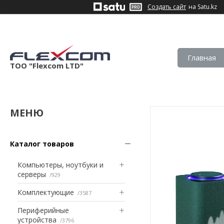
Создать сайт
на Satu.kz
Главная
ТОО "Flexcom LTD"
Каталог товаров
Компьютеры, ноутбуки и
серверы
929
Комплектующие
3587
Периферийные
устройства
3796