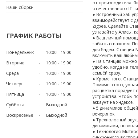
от производителя. Я
Наши сборки
отечественного IT-г
● Встроенный хаб уп
взаимодействует с д
Zigbee. Сделайте Ст
узнавайте у Алисы, к
ГРАФИК РАБОТЫ
● Ваш личный помощни
забыть о важном. По
для Яндекс Станции 
Понедельник
10:00
19:00
включить ваш любимы
● На Станцию можно 
Вторник
10:00
19:00
удобно, когда на те
семьёй сразу.
Среда
10:00
19:00
● Кроме того, Станц
Четверг
10:00
19:00
Помимо этого, умная
расцветка порадует г
Пятница
10:00
19:00
устройства. Чтобы п
аккаунт на Яндексе.
Суббота
Выходной
● 5 динамиков общей
вечеринок.
Воскресенье
Выходной
● Трехполосный звук
динамиками, позволя
● Технология Multir
синхронного воспрои