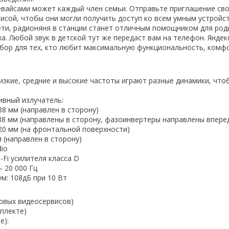
евайсами может каждый член семьи. Отправьте приглашение св
исой, чтобы они могли получить доступ ко всем умным устройс
дети, радионяня в станции станет отличным помощником для род
а. Любой звук в детской тут же передаст вам на телефон. Яндек
ор для тех, кто любит максимальную функциональность, комф
изкие, средние и высокие частоты играют разные динамики, чт
ивный излучатель:
, 88 мм (направлен в сторону)
т, 38 мм (направлены в сторону, фазоинвертеры направлены впере
т, 20 мм (на фронтальной поверхности)
м (направлен в сторону)
dio
-Fi усилителя класса D
– 20 000 Гц
м: 108дБ при 10 Вт
овых видеосервисов)
мплекте)
е):