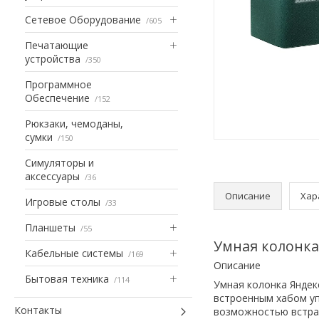
Сетевое Оборудование
605
Печатающие
устройства
350
Программное
Обеспечение
152
Рюкзаки, чемоданы,
сумки
150
Симуляторы и
аксессуары
36
Описание
Хар
Игровые столы
33
Планшеты
55
Умная колонка
Кабельные системы
169
Описание
Бытовая техника
114
Умная колонка Яндек
встроенным хабом упр
Контакты
возможностью встраи