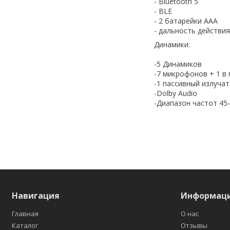
- Bluetooth 5
- BLE
- 2 батарейки ААА
- дальность действия
Динамики:
-5 Динамиков
-7 микрофонов + 1 в 
-1 пассивный излуча
-Dolby Audio
-Диапазон частот 45
Навигация
Информац
Главная
О нас
Каталог
Отзывы