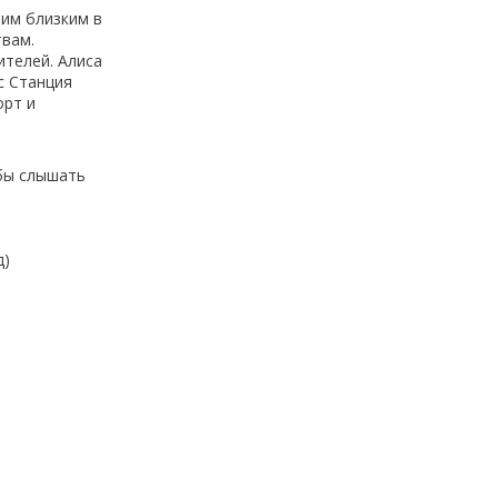
оим близким в
твам.
ителей. Алиса
с Станция
орт и
обы слышать
д)