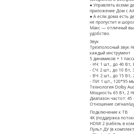
● Управлять всеми д
приложение Дом с Ал
● А если дома есть 
не пропустит и шорох
Макс — отличный выб
удобство.
Звук
Трёхполосный звук Н
каждый инструмент
5 динамиков + 1 пасс
- НЧ: 1 шт., до 40 Вт
- СЧ: 2 шт., до 10 В
- ВЧ: 2 шт., до 15 В
- ПИ: 1 шт., 120*95 м
Технология Dolby Au
Мощность 65 Вт, 2 Hi
Диапазон частот: 45 
Отношение сигнал/шу
Подключение к ТВ
4K (поддержка поток
HDMI 2 (кабель в ко
Пульт ДУ (в комплект