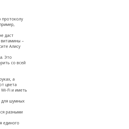
о протоколу
пример,
не даст
ь витамины –
сите Алису
а. Это
рить со всей
уках, а
от цвета
Wi-Fi и иметь
е для шумных
тся разными
я единого