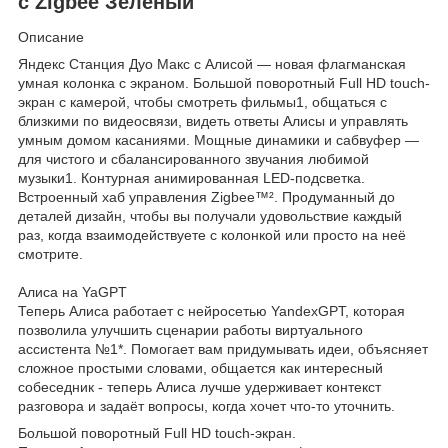
с Zigbee Зеленый
Описание
Яндекс Станция Дуо Макс с Алисой — новая флагманская
умная колонка с экраном. Большой поворотный Full HD touch-
экран с камерой, чтобы смотреть фильмы1, общаться с
близкими по видеосвязи, видеть ответы Алисы и управлять
умным домом касаниями. Мощные динамики и сабвуфер —
для чистого и сбалансированного звучания любимой
музыки1. Контурная анимированная LED-подсветка.
Встроенный хаб управления Zigbee™². Продуманный до
деталей дизайн, чтобы вы получали удовольствие каждый
раз, когда взаимодействуете с колонкой или просто на неё
смотрите.
Алиса на YaGPT
Теперь Алиса работает с нейросетью YandexGPT, которая
позволила улучшить сценарии работы виртуального
ассистента №1*. Помогает вам придумывать идеи, объясняет
сложное простыми словами, общается как интересный
собеседник - теперь Алиса лучше удерживает контекст
разговора и задаёт вопросы, когда хочет что-то уточнить.
Большой поворотный Full HD touch-экран.