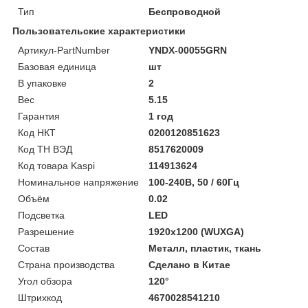
Тип
Беспроводной
Пользовательские характеристики
Артикул-PartNumber
YNDX-00055GRN
Базовая единица
шт
В упаковке
2
Вес
5.15
Гарантия
1 год
Код НКТ
0200120851623
Код ТН ВЭД
8517620009
Код товара Kaspi
114913624
Номинальное напряжение
100-240В, 50 / 60Гц
Объём
0.02
Подсветка
LED
Разрешение
1920x1200 (WUXGA)
Состав
Металл, пластик, ткань
Страна производства
Сделано в Китае
Угол обзора
120°
Штрихкод
4670028541210