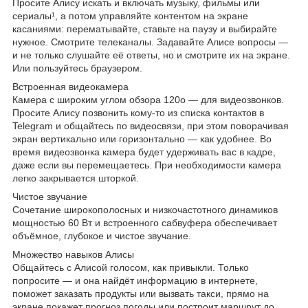
Просите Алису искать и включать музыку, фильмы или
сериалы¹, а потом управляйте контентом на экране
касаниями: перематывайте, ставьте на паузу и выбирайте
нужное. Смотрите телеканалы. Задавайте Алисе вопросы —
и не только слушайте её ответы, но и смотрите их на экране.
Или пользуйтесь браузером.
Встроенная видеокамера
Камера с широким углом обзора 120о — для видеозвонков.
Просите Алису позвонить кому-то из списка контактов в
Telegram и общайтесь по видеосвязи, при этом поворачивая
экран вертикально или горизонтально — как удобнее. Во
время видеозвонка камера будет удерживать вас в кадре,
даже если вы перемещаетесь. При необходимости камера
легко закрывается шторкой.
Чистое звучание
Сочетание широкополосных и низкочастотного динамиков
мощностью 60 Вт и встроенного сабвуфера обеспечивает
объёмное, глубокое и чистое звучание.
Множество навыков Алисы
Общайтесь с Алисой голосом, как привыкли. Только
попросите — и она найдёт информацию в интернете,
поможет заказать продукты или вызвать такси, прямо на
экране покажет прогноз погоды или построит маршрут до