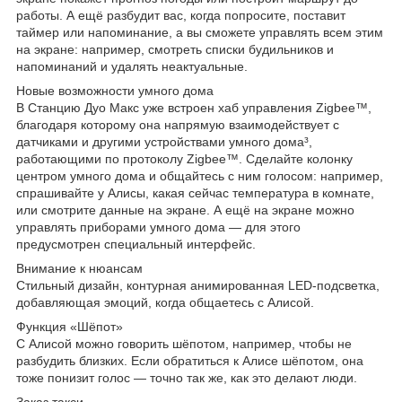
работы. А ещё разбудит вас, когда попросите, поставит
таймер или напоминание, а вы сможете управлять всем этим
на экране: например, смотреть списки будильников и
напоминаний и удалять неактуальные.
Новые возможности умного дома
В Станцию Дуо Макс уже встроен хаб управления Zigbee™,
благодаря которому она напрямую взаимодействует с
датчиками и другими устройствами умного дома³,
работающими по протоколу Zigbee™. Сделайте колонку
центром умного дома и общайтесь с ним голосом: например,
спрашивайте у Алисы, какая сейчас температура в комнате,
или смотрите данные на экране. А ещё на экране можно
управлять приборами умного дома — для этого
предусмотрен специальный интерфейс.
Внимание к нюансам
Стильный дизайн, контурная анимированная LED-подсветка,
добавляющая эмоций, когда общаетесь с Алисой.
Функция «Шёпот»
С Алисой можно говорить шёпотом, например, чтобы не
разбудить близких. Если обратиться к Алисе шёпотом, она
тоже понизит голос — точно так же, как это делают люди.