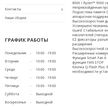
8000 / Ryzen™ 9000 с
Непревзойдённая прои
Контакты
Подсистема памяти D
аппаратная поддерж
Наши сборки
Высокоскоростная дис
Усовершенствованны
Guard: Стабильное э
накопителей (типора
ГРАФИК РАБОТЫ
EZ-фиксаторы: разъё
расширения
Высокоскоростной с
Понедельник
10:00
19:00
Расширенные коммун
Функция Smart Fan 6
Вторник
10:00
19:00
функция FAN STOP
Кнопка Q-Flash Plus
Среда
10:00
19:00
необходимости устан
Четверг
10:00
19:00
Пятница
10:00
19:00
Суббота
Выходной
Воскресенье
Выходной