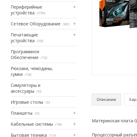
Периферийные
устройства
3796
Сетевое Оборудование
605
Печатающие
устройства
350
Программное
Обеспечение
152
Рюкзаки, чемоданы,
сумки
150
Симуляторы и
аксессуары
36
Описание
Хар
Игровые столы
33
Планшеты
55
Материнская плата G
Кабельные системы
169
Процессорный разъём
Бытовая техника
114