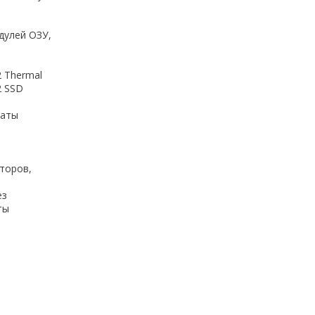
дулей ОЗУ,
 Thermal
2 SSD
латы
торов,
ез
ты