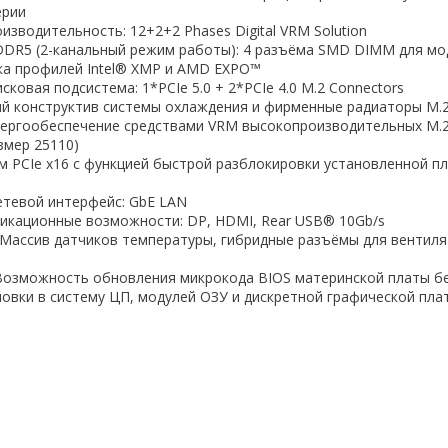
ерии
зводительность: 12+2+2 Phases Digital VRM Solution
DR5 (2-канальный режим работы): 4 разъёма SMD DIMM для мо
ка профилей Intel® XMP и AMD EXPO™
ковая подсистема: 1*PCIe 5.0 + 2*PCIe 4.0 M.2 Connectors
й конструктив системы охлаждения и фирменные радиаторы M.2
нергообеспечение средствами VRM высокопроизводительных M.
змер 25110)
м PCIe x16 с функцией быстрой разблокировки установленной п
етевой интерфейс: GbE LAN
икационные возможности: DP, HDMI, Rear USB® 10Gb/s
: Массив датчиков температуры, гибридные разъёмы для вентиля
: Возможность обновления микрокода BIOS материнской платы б
овки в систему ЦП, модулей ОЗУ и дискретной графической пла