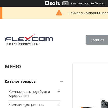
Создать сайт
на Satu.kz
Сейчас у компании нер
Главная
ТОО "Flexcom LTD"
Каталог товаров
Компьютеры, ноутбуки и
серверы
929
Комплектующие
3587