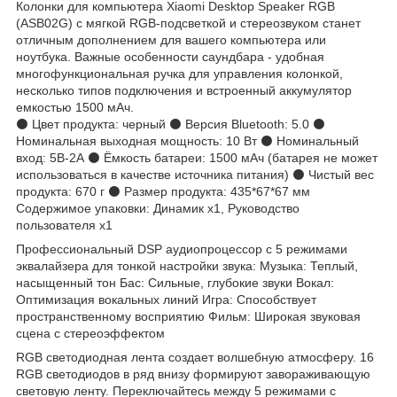
Колонки для компьютера Xiaomi Desktop Speaker RGB
(ASB02G) с мягкой RGB-подсветкой и стереозвуком станет
отличным дополнением для вашего компьютера или
ноутбука. Важные особенности саундбара - удобная
многофункциональная ручка для управления колонкой,
несколько типов подключения и встроенный аккумулятор
емкостью 1500 мАч.
⚫ Цвет продукта: черный ⚫ Версия Bluetooth: 5.0 ⚫
Номинальная выходная мощность: 10 Вт ⚫ Номинальный
вход: 5В-2А ⚫ Ёмкость батареи: 1500 мАч (батарея не может
использоваться в качестве источника питания) ⚫ Чистый вес
продукта: 670 г ⚫ Размер продукта: 435*67*67 мм
Содержимое упаковки: Динамик x1, Руководство
пользователя x1
Профессиональный DSP аудиопроцессор с 5 режимами
эквалайзера для тонкой настройки звука: Музыка: Теплый,
насыщенный тон Бас: Сильные, глубокие звуки Вокал:
Оптимизация вокальных линий Игра: Способствует
пространственному восприятию Фильм: Широкая звуковая
сцена с стереоэффектом
RGB светодиодная лента создает волшебную атмосферу. 16
RGB светодиодов в ряд внизу формируют завораживающую
световую ленту. Переключайтесь между 5 режимами с