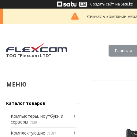
Создать сайт
на Satu.kz
Сейчас у компании нер
Главная
ТОО "Flexcom LTD"
Каталог товаров
Компьютеры, ноутбуки и
серверы
929
Комплектующие
3587