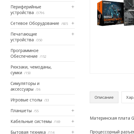
Периферийные
устройства
3796
Сетевое Оборудование
605
Печатающие
устройства
350
Программное
Обеспечение
152
Рюкзаки, чемоданы,
сумки
150
Симуляторы и
аксессуары
36
Описание
Хар
Игровые столы
33
Планшеты
55
Материнская плата 
Кабельные системы
169
Процессорный разъём
Бытовая техника
114