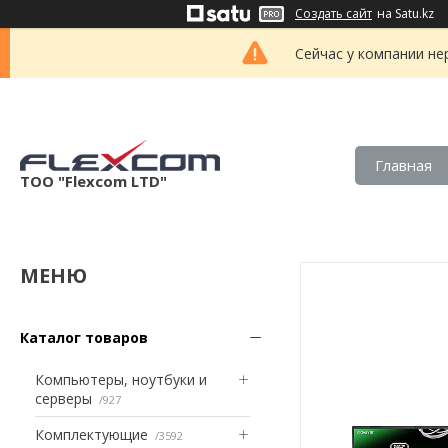
Создать сайт
на Satu.kz
Сейчас у компании не
Главная
ТОО "Flexcom LTD"
Каталог товаров
Компьютеры, ноутбуки и
серверы
927
Комплектующие
3592