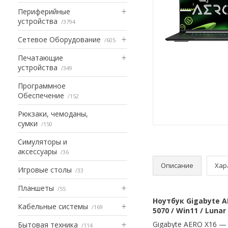
Периферийные
устройства
3794
Сетевое Оборудование
605
Печатающие
устройства
349
Программное
Обеспечение
152
Рюкзаки, чемоданы,
сумки
150
Симуляторы и
аксессуары
36
Описание
Хар
Игровые столы
33
Планшеты
55
Ноутбук Gigabyte A
Кабельные системы
169
5070 / Win11 / Luna
Gigabyte AERO X16 —
Бытовая техника
114