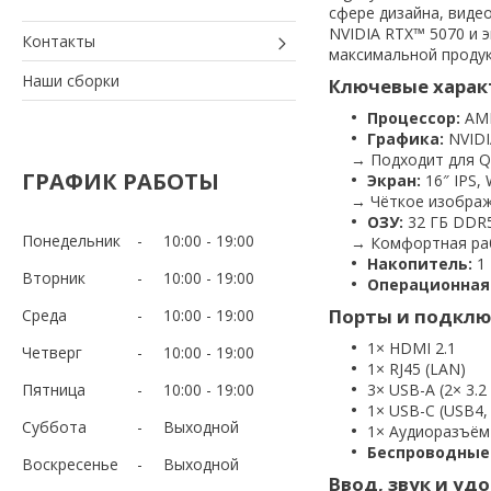
сфере дизайна, виде
NVIDIA RTX™ 5070 и 
Контакты
максимальной продук
Наши сборки
Ключевые харак
Процессор:
AMD
Графика:
NVIDI
→ Подходит для QH
ГРАФИК РАБОТЫ
Экран:
16″ IPS, 
→ Чёткое изображе
ОЗУ:
32 ГБ DDR
Понедельник
10:00
19:00
→ Комфортная раб
Накопитель:
1 
Вторник
10:00
19:00
Операционная
Порты и подклю
Среда
10:00
19:00
1× HDMI 2.1
Четверг
10:00
19:00
1× RJ45 (LAN)
Пятница
10:00
19:00
3× USB-A (2× 3.2
1× USB-C (USB4, 
Суббота
Выходной
1× Аудиоразъём
Беспроводные
Воскресенье
Выходной
Ввод, звук и уд