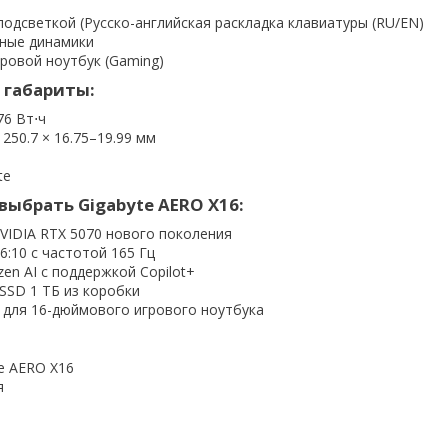
подсветкой (Русско-английская раскладка клавиатуры (RU/EN)
ные динамики
ровой ноутбук (Gaming)
 габариты:
6 Вт⋅ч
 250.7 × 16.75–19.99 мм
te
выбрать Gigabyte AERO X16:
VIDIA RTX 5070 нового поколения
:10 с частотой 165 Гц
en AI с поддержкой Copilot+
SSD 1 ТБ из коробки
с для 16-дюймового игрового ноутбука
e AERO X16
я