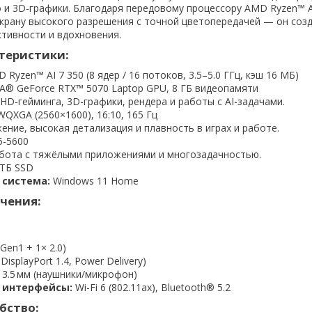
о и 3D-графики. Благодаря передовому процессору AMD Ryzen™ A
экрану высокого разрешения с точной цветопередачей — он созд
тивности и вдохновения.
теристики:
 Ryzen™ AI 7 350 (8 ядер / 16 потоков, 3.5–5.0 ГГц, кэш 16 МБ)
A® GeForce RTX™ 5070 Laptop GPU, 8 ГБ видеопамяти
D-гейминга, 3D-графики, рендера и работы с AI-задачами.
WQXGA (2560×1600), 16:10, 165 Гц
ние, высокая детализация и плавность в играх и работе.
5-5600
ота с тяжёлыми приложениями и многозадачностью.
ТБ SSD
 система:
Windows 11 Home
чения:
 Gen1 + 1× 2.0)
DisplayPort 1.4, Power Delivery)
 3.5 мм (наушники/микрофон)
 интерфейсы:
Wi-Fi 6 (802.11ax), Bluetooth® 5.2
обство: