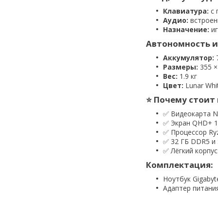
Клавиатура:
с 
Аудио:
встроен
Назначение:
иг
Автономность и
Аккумулятор:
7
Размеры:
355 ×
Вес:
1.9 кг
Цвет:
Lunar Whi
⭐ Почему стоит 
✅ Видеокарта N
✅ Экран QHD+ 16
✅ Процессор Ryz
✅ 32 ГБ DDR5 и 
✅ Лёгкий корпу
Комплектация:
Ноутбук Gigabyt
Адаптер питани