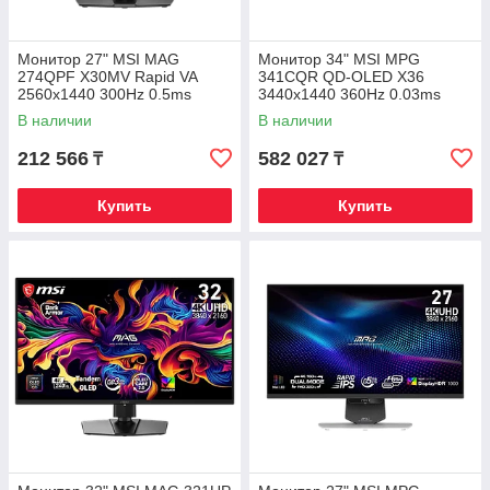
Монитор 27" MSI MAG
Монитор 34" MSI MPG
274QPF X30MV Rapid VA
341CQR QD-OLED X36
2560x1440 300Hz 0.5ms
3440x1440 360Hz 0.03ms
1000cd/m2 4500:1 2xHDMI
1300cd/m2 1.5M:1 2xHDMI
В наличии
В наличии
1xDP HAS
1xDP 1xType-C
212 566
582 027
₸
₸
Купить
Купить