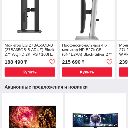
Монитор LG 27BA65QB-B
Профессиональный 4K-
Мони
(27BA65QB-B.ARUZ) Black
монитор HP E27k G5
27U
27" WQHD 2K IPS / 100Hz
(6N4E2AA) Black-Silver 27"
W.AR
/ USB Type-C /
UHD 4K IPS / USB-C (65W)
UHD 
188 490
215 690
239
₸
₸
Встроенные динамики /
/ RJ45 (LAN) / Док-станция
/ HD
Эргономичная подставка
/ HAS
дина
Купить
Купить
Акционные предложения и новинки