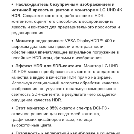
Наслаждайтесь безупречным изображением и
истинной яркостью цветов с монитором LG UHD 4K
HDR.
Создатели контента, работающие с HDR-
контентом, оценят его способность воспроизводить
яркость и контраст для предварительного просмотра и
редактирования.
Монитор
поддерживает VESA DisplayHDR™ 400 с
широким диапазоном яркости и контрастности,
обеспечивая впечатляющее визуальное погружение в
новейшие HDR-игры, фильмы и изображения.
Эффект HDR для SDR-контента.
Монитор LG UHD
4K HDR может преобразовывать контент стандартного
качества в видео в качестве HDR прямо на экране.
Используя специальный алгоритм обработки качества
изображения, он улучшает тональную компрессию и
светность SDR-контента, в результате чего создается
ощущение качества HDR.
Этот монитор с 95%
охватом спектра DCI-P3 -
отличное решение для создателей контента,
графических дизайнеров и всех, кто ищет
высокоточные цвета
Готовность к аппаратной калибровке
в сочетании