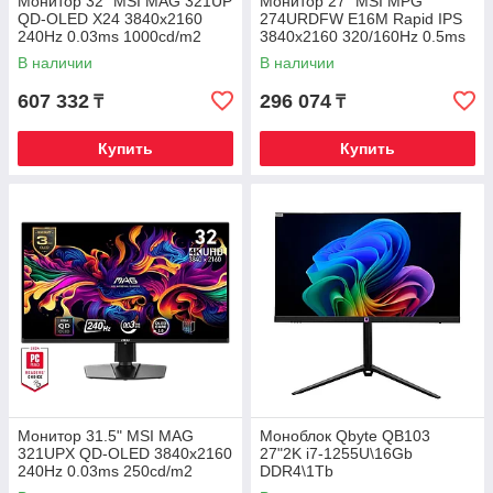
Монитор 32" MSI MAG 321UP
Монитор 27" MSI MPG
QD-OLED X24 3840x2160
274URDFW E16M Rapid IPS
240Hz 0.03ms 1000cd/m2
3840x2160 320/160Hz 0.5ms
1.5M:1 2xHDMI 1xDP 1xType-
1000cd/m2 1000:1 2xHDMI
В наличии
В наличии
C
1xDP
607 332
296 074
₸
₸
Купить
Купить
Монитор 31.5" MSI MAG
Моноблок Qbyte QB103
321UPX QD-OLED 3840x2160
27"2K i7-1255U\16Gb
240Hz 0.03ms 250cd/m2
DDR4\1Tb
1.5M:1 2xHDMI 1xDP 1xType-
NVMe\Web\Pivot\HAS\Win11Pr