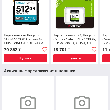
Карта памяти Kingston
Карта памяти SD, Kingston
Карт
SDG4/512GB Canvas Go
Canvas Select Plus 128Gb,
Canv
Plus Gen4 C10 UHS-I U3
SDS3/128GB, UHS-I, U1,
SDS3
V30 512GB
V10, 150 МБ/с
V10,
70 852
18 701
11 
₸
₸
Купить
Купить
Акционные предложения и новинки