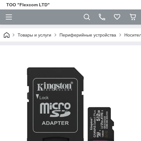
ТОО "Flexcom LTD"
Товары и услуги
Периферийные устройства
Носите