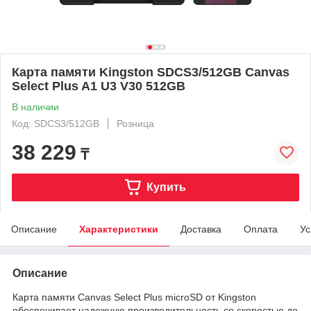
Карта памяти Kingston SDCS3/512GB Canvas
Select Plus A1 U3 V30 512GB
В наличии
Код: SDCS3/512GB
Розница
38 229
₸
Купить
Описание
Характеристики
Доставка
Оплата
Ус
Описание
Карта памяти Canvas Select Plus microSD от Kingston
обеспечивает надежную производительность со скоростью до