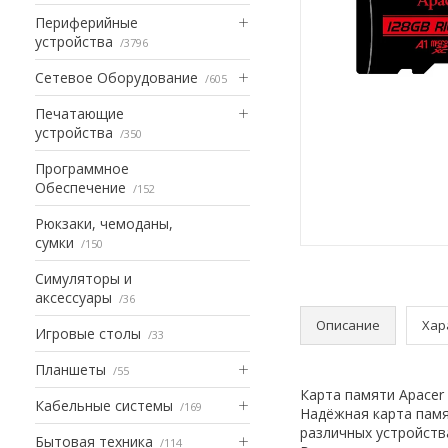
Периферийные
устройства
3796
Сетевое Оборудование
605
Печатающие
устройства
350
Программное
Обеспечение
152
Рюкзаки, чемоданы,
сумки
150
Симуляторы и
аксессуары
36
Описание
Хар
Игровые столы
33
Планшеты
55
Карта памяти Apace
Кабельные системы
169
Надёжная карта памя
различных устройств
Бытовая техника
114