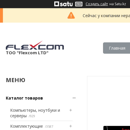
Создать сайт
на Satu.kz
Сейчас у компании нер
Главная
ТОО "Flexcom LTD"
Каталог товаров
Компьютеры, ноутбуки и
серверы
929
Комплектующие
3587