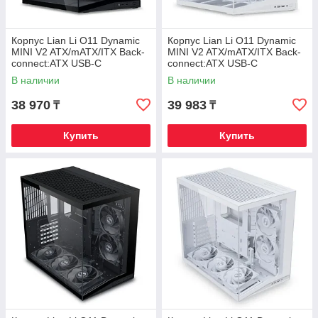
Корпус Lian Li O11 Dynamic
Корпус Lian Li O11 Dynamic
MINI V2 ATX/mATX/ITX Back-
MINI V2 ATX/mATX/ITX Back-
connect:ATX USB-C
connect:ATX USB-C
G99.O11DMIV2X.00 Черный
G99.O11DMIV2W.00 Белый
В наличии
В наличии
38 970
39 983
₸
₸
Купить
Купить