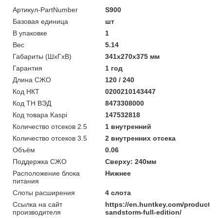
Артикул-PartNumber
S900
Базовая единица
шт
В упаковке
1
Вес
5.14
Габариты (ШхГхВ)
341x270x375 мм
Гарантия
1 год
Длина СЖО
120 / 240
Код НКТ
0200210143447
Код ТН ВЭД
8473308000
Код товара Kaspi
147532818
Количество отсеков 2.5
1 внутренний
Количество отсеков 3.5
2 внутренних отсека
Объём
0.06
Поддержка СЖО
Сверху: 240мм
Расположение блока
Нижнее
питания
Слоты расширения
4 слота
Ссылка на сайт
https://en.huntkey.com/product/s
производителя
sandstorm-full-edition/