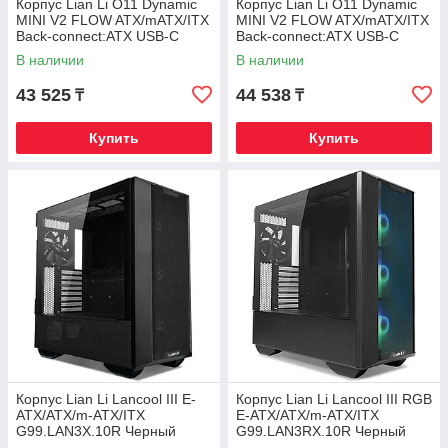
Корпус Lian Li O11 Dynamic
Корпус Lian Li O11 Dynamic
MINI V2 FLOW ATX/mATX/ITX
MINI V2 FLOW ATX/mATX/ITX
Back-connect:ATX USB-C
Back-connect:ATX USB-C
G99.O11DMIV2FX.00 Черный
G99.O11DMIV2FW.00 Белый
В наличии
В наличии
43 525
44 538
₸
₸
Купить
Купить
Корпус Lian Li Lancool III E-
Корпус Lian Li Lancool III RGB
ATX/ATX/m-ATX/ITX
E-ATX/ATX/m-ATX/ITX
G99.LAN3X.10R Черный
G99.LAN3RX.10R Черный