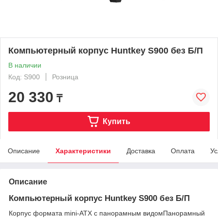
Компьютерный корпус Huntkey S900 без Б/П
В наличии
Код: S900
Розница
20 330
₸
Купить
Описание
Характеристики
Доставка
Оплата
Ус
Описание
Компьютерный корпус Huntkey S900 без Б/П
Корпус формата mini-ATX с панорамным видомПанорамный