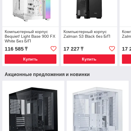
Компьютерный корпус
Компьютерный корпус
Ком
Bequiet! Light Base 900 FX
Zalman S3 Black без Б/П
Zalm
White Без Б/П
116 585
17 227
17 
₸
₸
Купить
Купить
Акционные предложения и новинки