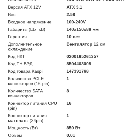
Версия ATX 12V
ATX 3.1
Вес
2.58
Входное напряжение
100-240V
Габариты (ШхГхВ)
140x150x86 мм
Гарантия
10 лет
Дополнительное
Вентилятор 12 см
охлаждение
Код НКТ
0200165261357
Код ТН ВЭД
8504403008
Код товара Kaspi
147391768
Количество PCI-E
1
коннекторов (16-pin)
Количество SATA
8
коннекторов
Коннектор питания CPU
16
(pin)
Коннектор питания
1
мат.платы (24pin)
Мощность (Bт)
850 Вт
Объём
0.01