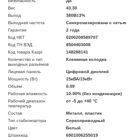
Безопасность
Да
Вес
43.30
Выход
380В±3%
Выходная частота
Синхронизирована с сетью
Гарантия
2 года
Код НКТ
0200208589707
Код ТН ВЭД
8504403008
Код товара Kaspi
148288141
Количество и тип
Клеммная колодка
выходных разъёмов
Лицевая панель
Цифровой дисплей
Мощность (Bт)
15кВА/15кВт
Объём
0.09
Рабочая влажность
10-90% (без конденсации)
Рабочий диапазон
от -5 до +40 °С
температур
Состав
Металл, пластик
Тип стабилизатора
Сервоприводный
Цвет
Белый
Штрихкод
6901006255019