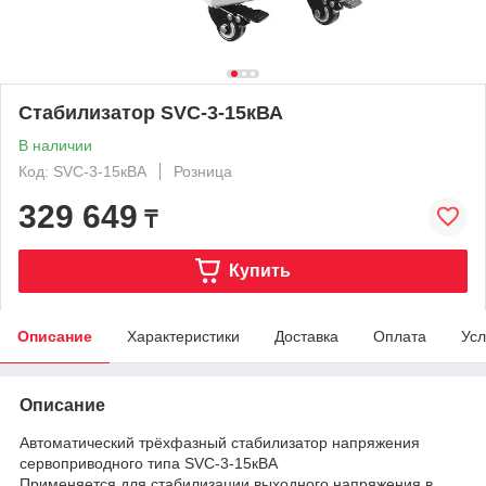
Стабилизатор SVC-3-15кВА
В наличии
Код: SVC-3-15кВА
Розница
329 649
₸
Купить
Описание
Характеристики
Доставка
Оплата
Усл
Описание
Автоматический трёхфазный стабилизатор напряжения
сервоприводного типа SVC-3-15кВА
Применяется для стабилизации выходного напряжения в