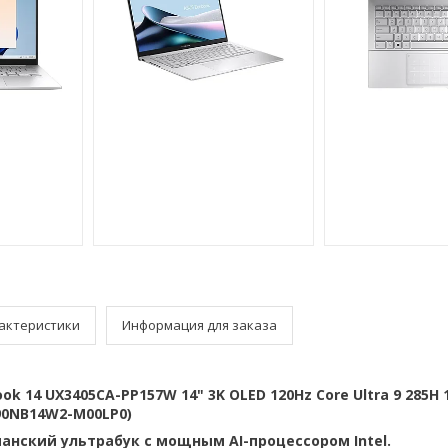
актеристики
Информация для заказа
ok 14 UX3405CA-PP157W 14" 3K OLED 120Hz Core Ultra 9 285H 
90NB14W2-M00LP0)
нский ультрабук с мощным AI-процессором Intel.