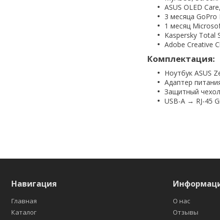
ASUS OLED Care, 
3 месяца GoPro
1 месяц Microsoft
Kaspersky Total 
Adobe Creative C
Комплектация:
Ноутбук ASUS Z
Адаптер питани
Защитный чехол 
USB-A → RJ-45 Gi
Навигация
Информац
Главная
О нас
Каталог
Отзывы