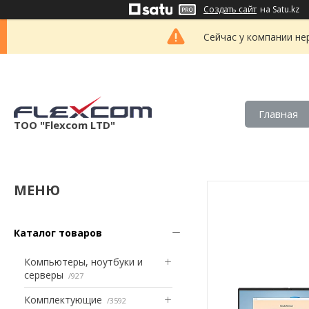
Создать сайт
на Satu.kz
Сейчас у компании не
Главная
ТОО "Flexcom LTD"
Каталог товаров
Компьютеры, ноутбуки и
серверы
927
Комплектующие
3592