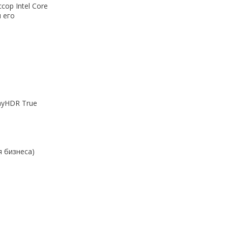
ор Intel Core
 его
layHDR True
 бизнеса)