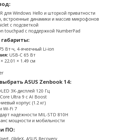
вод:
IR для Windows Hello и шторкой приватности
, встроенные динамики и массив микрофонов
iclet с подсветкой
ion touchpad с поддержкой NumberPad
 габариты:
5 Вт⋅ч, 4-ячеечный Li-ion
ия:
USB-C 65 Вт
× 22.01 × 1.49 см
er
выбрать ASUS Zenbook 14:
LED 3K-дисплей 120 Гц
Core Ultra 9 с AI Boost
иевый корпус (1.2 кг)
и Wi-Fi 7
дарт надёжности MIL-STD 810H
анс мощности и мобильности
и ПО:
ert, GlideX, ASUS Recovery