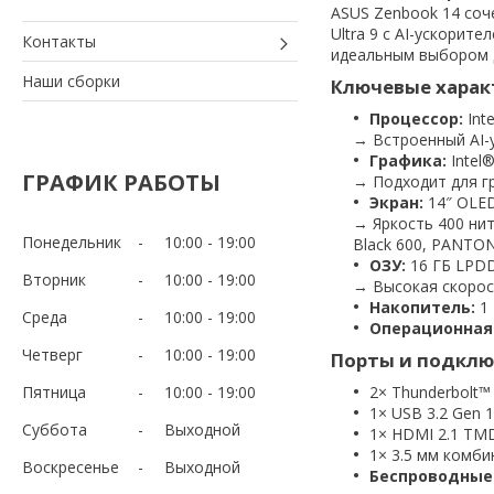
ASUS Zenbook 14 соче
Ultra 9 с AI-ускорит
Контакты
идеальным выбором 
Наши сборки
Ключевые харак
Процессор:
Inte
→ Встроенный AI-у
Графика:
Intel®
ГРАФИК РАБОТЫ
→ Подходит для гр
Экран:
14″ OLED 
→ Яркость 400 нит
Понедельник
10:00
19:00
Black 600, PANTONE
ОЗУ:
16 ГБ LPDD
Вторник
10:00
19:00
→ Высокая скорос
Накопитель:
1 
Среда
10:00
19:00
Операционная
Четверг
10:00
19:00
Порты и подклю
Пятница
10:00
19:00
2× Thunderbolt™ 
1× USB 3.2 Gen 1
Суббота
Выходной
1× HDMI 2.1 TM
1× 3.5 мм комб
Воскресенье
Выходной
Беспроводные