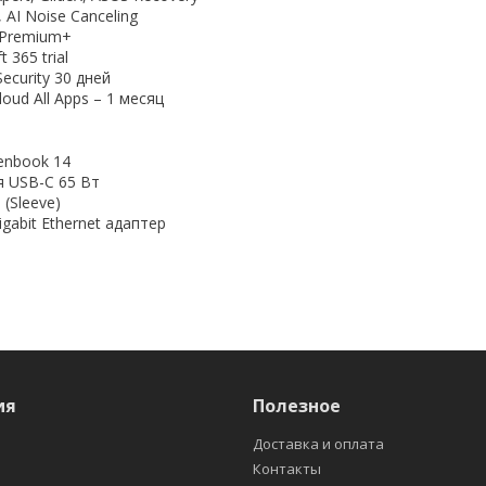
AI Noise Canceling
 Premium+
 365 trial
Security 30 дней
loud All Apps – 1 месяц
enbook 14
я USB-C 65 Вт
(Sleeve)
gabit Ethernet адаптер
ия
Полезное
Доставка и оплата
Контакты