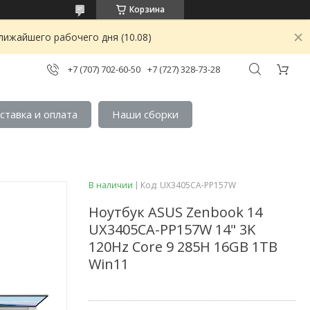
Корзина
лижайшего рабочего дня (10.08)
+7 (707) 702-60-50
+7 (727) 328-73-28
ставка и оплата
Наши сборки
В наличии
Код:
UX3405CA-PP157W
Ноутбук ASUS Zenbook 14
UX3405CA-PP157W 14" 3K
120Hz Core 9 285H 16GB 1TB
Win11