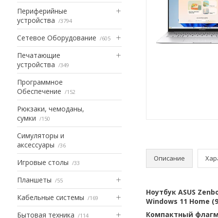
Периферийные
устройства
3794
Сетевое Оборудование
605
Печатающие
устройства
349
Программное
Обеспечение
152
Рюкзаки, чемоданы,
сумки
150
Симуляторы и
аксессуары
36
Описание
Хар
Игровые столы
33
Планшеты
55
Ноутбук ASUS Zenbo
Кабельные системы
169
Windows 11 Home (
Компактный флагма
Бытовая техника
114