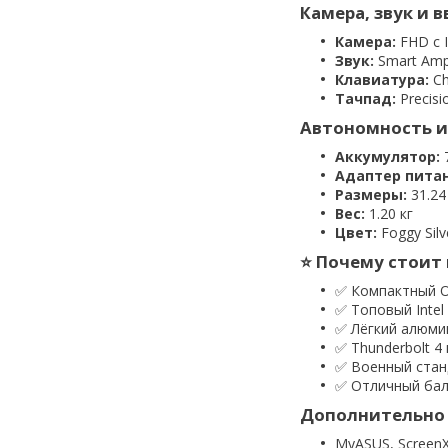
Камера, звук и в
Камера:
FHD с 
Звук:
Smart Amp
Клавиатура:
Ch
Тачпад:
Precis
Автономность и
Аккумулятор:
7
Адаптер питан
Размеры:
31.24 
Вес:
1.20 кг
Цвет:
Foggy Silv
⭐ Почему стоит 
✅ Компактный O
✅ Топовый Intel 
✅ Лёгкий алюмин
✅ Thunderbolt 4 
✅ Военный стан
✅ Отличный бал
Дополнительно 
MyASUS, ScreenXp