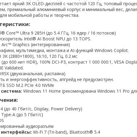
тает яркий 3K OLED-дисплей с частотой 120 Гц, топовый процесс
елем, премиальный алюминиевый корпус и минимальный вес, делая
для мобильной работы и творчества.
теристики:
l® Core™ Ultra 9 285H (до 5.4 ГГц, 16 ядер / 16 потоков)
скоритель Intel® AI Boost NPU до 13 TOPS.
 Arc™ Graphics (интегрированная)
афики, мультимедиа, монтажа и AI-функций Windows Copilot.
3K (2880×1800), 16:10, 120 Гц, 0.2 мс
 (до 600 нит HDR), 100% DCI-P3, контраст 1 000 000:1, VESA Disp
 Validated.
R5X (двухканальная, распаяна)
ть и энергоэффективность, апгрейд не предусмотрен.
ТБ SSD M.2 PCIe 4.0 NVMe
 система:
Windows 11 Home (рекомендована Windows 11 Pro для
чения:
4 (до 40 Гбит/с, Display, Power Delivery)
 Type-A (до 5 Гбит/с)
DS
инированный аудиоразъём
 интерфейсы:
Wi-Fi 7 (Tri-band), Bluetooth® 5.4