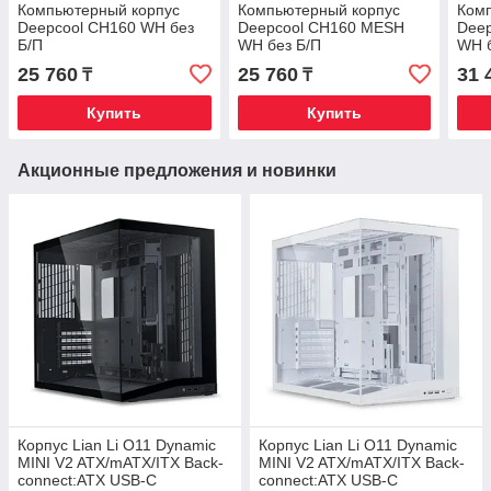
Компьютерный корпус
Компьютерный корпус
Ком
Deepcool CH160 WH без
Deepcool CH160 MESH
Deep
Б/П
WH без Б/П
WH б
25 760
25 760
31 
₸
₸
Купить
Купить
Акционные предложения и новинки
Корпус Lian Li O11 Dynamic
Корпус Lian Li O11 Dynamic
MINI V2 ATX/mATX/ITX Back-
MINI V2 ATX/mATX/ITX Back-
connect:ATX USB-C
connect:ATX USB-C