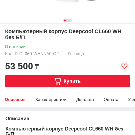
Компьютерный корпус Deepcool CL660 WH
без Б/П
В наличии
Код: R-CL660-WHNNA0-G-1
Розница
53 500
₸
Купить
Описание
Характеристики
Доставка
Оплата
Усл
Описание
Компьютерный корпус Deepcool CL660 WH без
Б/П