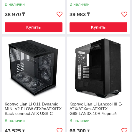
G99.O11DMIV2X.00 Черный
G99.O11DMIV2W.00 Белый
В наличии
В наличии
38 970
39 983
₸
₸
Купить
Купить
Корпус Lian Li O11 Dynamic
Корпус Lian Li Lancool III E-
MINI V2 FLOW ATX/mATX/ITX
ATX/ATX/m-ATX/ITX
Back-connect:ATX USB-C
G99.LAN3X.10R Черный
G99.O11DMIV2FX.00 Черный
В наличии
В наличии
43 525
66 300
₸
₸