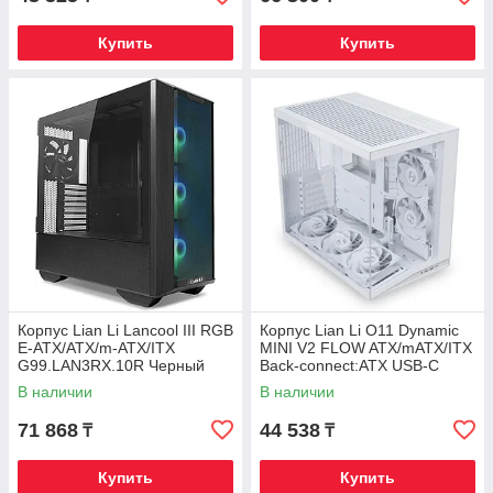
Купить
Купить
Корпус Lian Li Lancool III RGB
Корпус Lian Li O11 Dynamic
E-ATX/ATX/m-ATX/ITX
MINI V2 FLOW ATX/mATX/ITX
G99.LAN3RX.10R Черный
Back-connect:ATX USB-C
G99.O11DMIV2FW.00 Белый
В наличии
В наличии
71 868
44 538
₸
₸
Купить
Купить