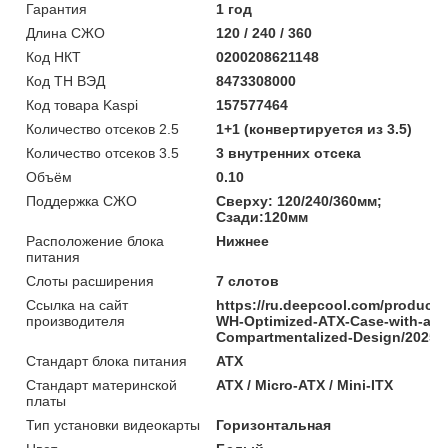
Гарантия
1 год
Длина СЖО
120 / 240 / 360
Код НКТ
0200208621148
Код ТН ВЭД
8473308000
Код товара Kaspi
157577464
Количество отсеков 2.5
1+1 (конвертируется из 3.5)
Количество отсеков 3.5
3 внутренних отсека
Объём
0.10
Поддержка СЖО
Сверху: 120/240/360мм;
Сзади:120мм
Расположение блока
Нижнее
питания
Слоты расширения
7 слотов
Ссылка на сайт
https://ru.deepcool.com/product
производителя
WH-Optimized-ATX-Case-with-an-I
Compartmentalized-Design/2025/
Стандарт блока питания
ATX
Стандарт материнской
ATX / Micro-ATX / Mini-ITX
платы
Тип установки видеокарты
Горизонтальная