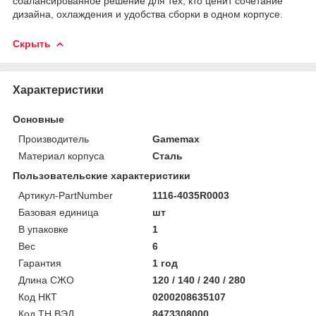
сбалансированное решение для тех, кто ценит сочетание
дизайна, охлаждения и удобства сборки в одном корпусе.
Скрыть
Характеристики
Основные
Производитель
Gamemax
Материал корпуса
Сталь
Пользовательские характеристики
Артикул-PartNumber
1116-4035R0003
Базовая единица
шт
В упаковке
1
Вес
6
Гарантия
1 год
Длина СЖО
120 / 140 / 240 / 280
Код НКТ
0200208635107
Код ТН ВЭД
8473308000