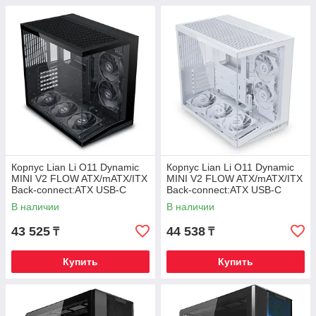
Корпус Lian Li O11 Dynamic
Корпус Lian Li O11 Dynamic
MINI V2 FLOW ATX/mATX/ITX
MINI V2 FLOW ATX/mATX/ITX
Back-connect:ATX USB-C
Back-connect:ATX USB-C
G99.O11DMIV2FX.00 Черный
G99.O11DMIV2FW.00 Белый
В наличии
В наличии
43 525
44 538
₸
₸
Купить
Купить