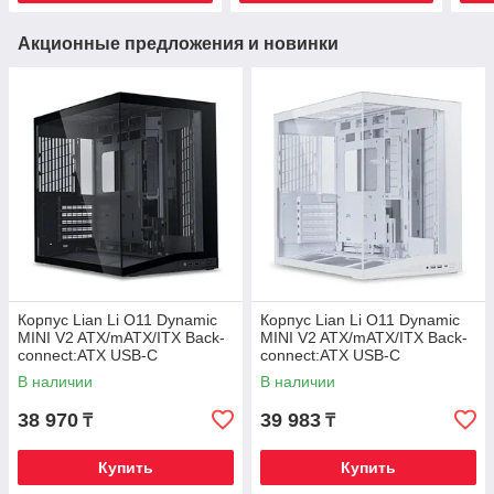
Акционные предложения и новинки
Корпус Lian Li O11 Dynamic
Корпус Lian Li O11 Dynamic
MINI V2 ATX/mATX/ITX Back-
MINI V2 ATX/mATX/ITX Back-
connect:ATX USB-C
connect:ATX USB-C
G99.O11DMIV2X.00 Черный
G99.O11DMIV2W.00 Белый
В наличии
В наличии
38 970
39 983
₸
₸
Купить
Купить