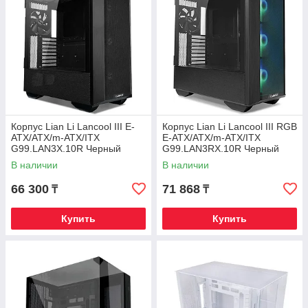
Корпус Lian Li Lancool III E-
Корпус Lian Li Lancool III RGB
ATX/ATX/m-ATX/ITX
E-ATX/ATX/m-ATX/ITX
G99.LAN3X.10R Черный
G99.LAN3RX.10R Черный
В наличии
В наличии
66 300
71 868
₸
₸
Купить
Купить