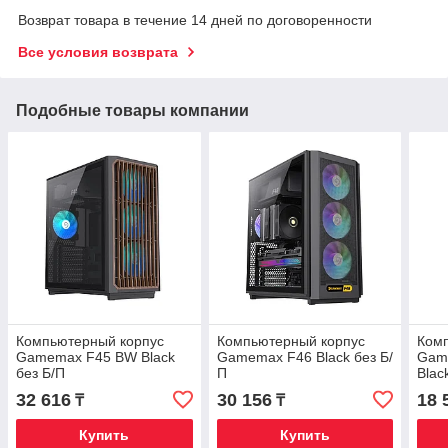
Возврат товара в течение 14 дней по договоренности
Все условия возврата
Подобные товары компании
Компьютерный корпус
Компьютерный корпус
Ком
Gamemax F45 BW Black
Gamemax F46 Black без Б/
Gam
без Б/П
П
Blac
32 616
30 156
18 
₸
₸
Купить
Купить