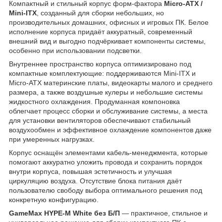
Компактный и стильный корпус форм‑фактора
Micro‑ATX /
Mini‑ITX
, созданный для сборки небольших, но
производительных домашних, офисных и игровых ПК. Белое
исполнение корпуса придаёт аккуратный, современный
внешний вид и выгодно подчёркивает компоненты системы,
особенно при использовании подсветки.
Внутреннее пространство корпуса оптимизировано под
компактные комплектующие: поддерживаются Mini‑ITX и
Micro‑ATX материнские платы, видеокарты малого и среднего
размера, а также воздушные кулеры и небольшие системы
жидкостного охлаждения. Продуманная компоновка
облегчает процесс сборки и обслуживание системы, а места
для установки вентиляторов обеспечивают стабильный
воздухообмен и эффективное охлаждение компонентов даже
при умеренных нагрузках.
Корпус оснащён элементами кабель‑менеджмента, которые
помогают аккуратно уложить провода и сохранить порядок
внутри корпуса, повышая эстетичность и улучшая
циркуляцию воздуха. Отсутствие блока питания даёт
пользователю свободу выбора оптимального решения под
конкретную конфигурацию.
GameMax HYPE‑M White без Б/П
— практичное, стильное и