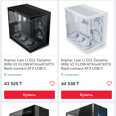
Корпус Lian Li O11 Dynamic
Корпус Lian Li O11 Dynamic
MINI V2 FLOW ATX/mATX/ITX
MINI V2 FLOW ATX/mATX/ITX
Back-connect:ATX USB-C
Back-connect:ATX USB-C
G99.O11DMIV2FX.00 Черный
G99.O11DMIV2FW.00 Белый
В наличии
В наличии
43 525
44 538
₸
₸
Купить
Купить