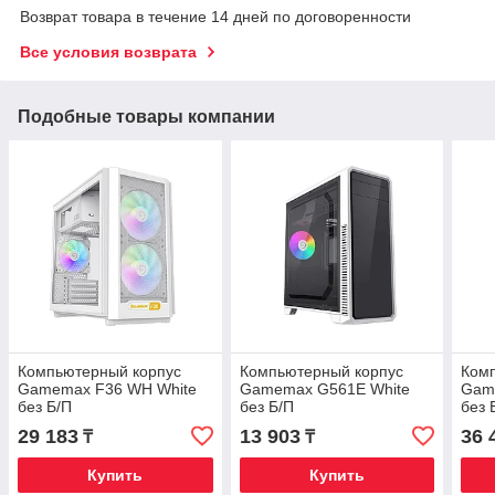
Возврат товара в течение 14 дней по договоренности
Все условия возврата
Подобные товары компании
Компьютерный корпус
Компьютерный корпус
Ком
Gamemax F36 WH White
Gamemax G561E White
Game
без Б/П
без Б/П
без 
29 183
13 903
36 
₸
₸
Купить
Купить