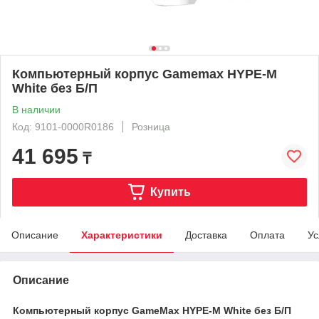
Компьютерный корпус Gamemax HYPE-M
White без Б/П
В наличии
Код: 9101-0000R0186
Розница
41 695
₸
Купить
Описание
Характеристики
Доставка
Оплата
Ус
Описание
Компьютерный корпус GameMax HYPE‑M White без Б/П