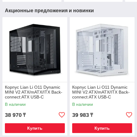
Акционные предложения и новинки
Корпус Lian Li O11 Dynamic
Корпус Lian Li O11 Dynamic
MINI V2 ATX/mATX/ITX Back-
MINI V2 ATX/mATX/ITX Back-
connect:ATX USB-C
connect:ATX USB-C
G99.O11DMIV2X.00 Черный
G99.O11DMIV2W.00 Белый
В наличии
В наличии
38 970
39 983
₸
₸
Купить
Купить