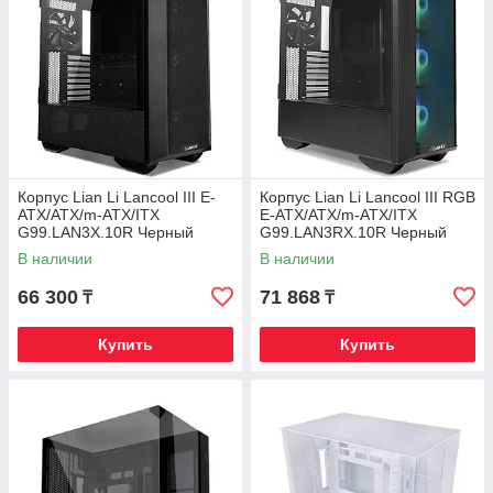
Корпус Lian Li Lancool III E-
Корпус Lian Li Lancool III RGB
ATX/ATX/m-ATX/ITX
E-ATX/ATX/m-ATX/ITX
G99.LAN3X.10R Черный
G99.LAN3RX.10R Черный
В наличии
В наличии
66 300
71 868
₸
₸
Купить
Купить