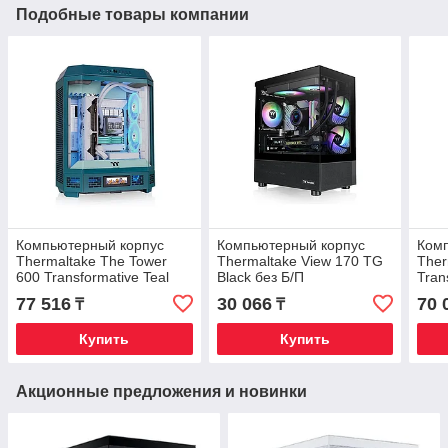
Подобные товары компании
Компьютерный корпус
Компьютерный корпус
Ком
Thermaltake The Tower
Thermaltake View 170 TG
Ther
600 Transformative Teal
Black без Б/П
Tran
без Б/П
П
77 516
30 066
70 
₸
₸
Купить
Купить
Акционные предложения и новинки