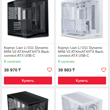
Корпус Lian Li O11 Dynamic
Корпус Lian Li O11 Dynamic
MINI V2 ATX/mATX/ITX Back-
MINI V2 ATX/mATX/ITX Back-
connect:ATX USB-C
connect:ATX USB-C
G99.O11DMIV2X.00 Черный
G99.O11DMIV2W.00 Белый
В наличии
В наличии
38 970
39 983
₸
₸
Купить
Купить