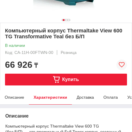
Компьютерный корпус Thermaltake View 600
TG Transformative Teal без Б/П
В наличии
Код: CA-11H-00FTWN-00
Розница
66 926
₸
Купить
Описание
Характеристики
Доставка
Оплата
Ус
Описание
Компьютерный корпус Thermaltake View 600 TG
(без Б/П) — это премиальный Full Tower корпус, созданный