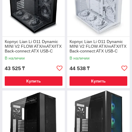
Корпус Lian Li O11 Dynamic
Корпус Lian Li O11 Dynamic
MINI V2 FLOW ATX/mATX/ITX
MINI V2 FLOW ATX/mATX/ITX
Back-connect:ATX USB-C
Back-connect:ATX USB-C
G99.O11DMIV2FX.00 Черный
G99.O11DMIV2FW.00 Белый
В наличии
В наличии
43 525
44 538
₸
₸
Купить
Купить