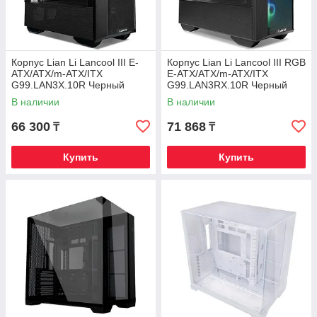
Корпус Lian Li Lancool III E-
Корпус Lian Li Lancool III RGB
ATX/ATX/m-ATX/ITX
E-ATX/ATX/m-ATX/ITX
G99.LAN3X.10R Черный
G99.LAN3RX.10R Черный
В наличии
В наличии
66 300
71 868
₸
₸
Купить
Купить