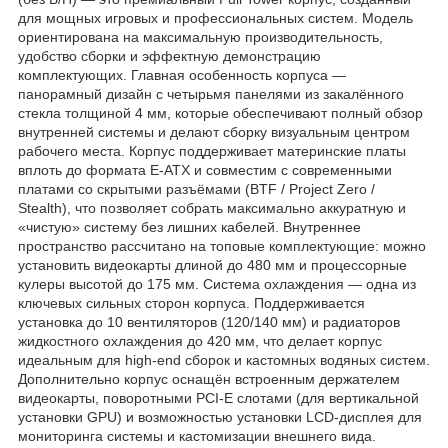
для мощных игровых и профессиональных систем. Модель
ориентирована на максимальную производительность,
удобство сборки и эффектную демонстрацию
комплектующих. Главная особенность корпуса —
панорамный дизайн с четырьмя панелями из закалённого
стекла толщиной 4 мм, которые обеспечивают полный обзор
внутренней системы и делают сборку визуальным центром
рабочего места. Корпус поддерживает материнские платы
вплоть до формата E-ATX и совместим с современными
платами со скрытыми разъёмами (BTF / Project Zero /
Stealth), что позволяет собрать максимально аккуратную и
«чистую» систему без лишних кабелей. Внутреннее
пространство рассчитано на топовые комплектующие: можно
установить видеокарты длиной до 480 мм и процессорные
кулеры высотой до 175 мм. Система охлаждения — одна из
ключевых сильных сторон корпуса. Поддерживается
установка до 10 вентиляторов (120/140 мм) и радиаторов
жидкостного охлаждения до 420 мм, что делает корпус
идеальным для high-end сборок и кастомных водяных систем.
Дополнительно корпус оснащён встроенным держателем
видеокарты, поворотными PCI-E слотами (для вертикальной
установки GPU) и возможностью установки LCD-дисплея для
мониторинга системы и кастомизации внешнего вида.