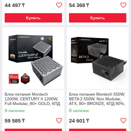
44 497
54 368
₸
₸
Купить
Купить
Блок питания Montech
Блок питания Montech 550W,
1200W, CENTURY II 1200W,
BETA 2 550W, Non Modular,
Full Modular, 80+ GOLD, КПД
ATX, 80+ BRONZE, КПД 90%,
90%, Fan 135mm, Серебро
Fan 120mm, Черный
В наличии
В наличии
59 585
24 601
₸
₸