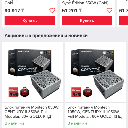
Gold
Sync Edition 650W (Gold)
90 917
51 201
61 
₸
₸
Купить
Купить
Акционные предложения и новинки
Блок питания Montech 850W,
Блок питания Montech
CENTURY II 850W, Full
1050W, CENTURY II 1050W,
Modular, 80+ GOLD, КПД
Full Modular, 80+ GOLD, КПД
90%, Fan 135mm, Серебро
90%, Fan 135mm, Серебро
В наличии
В наличии