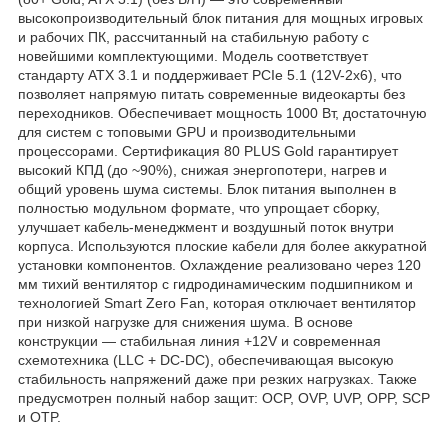
высокопроизводительный блок питания для мощных игровых
и рабочих ПК, рассчитанный на стабильную работу с
новейшими комплектующими. Модель соответствует
стандарту ATX 3.1 и поддерживает PCIe 5.1 (12V-2x6), что
позволяет напрямую питать современные видеокарты без
переходников. Обеспечивает мощность 1000 Вт, достаточную
для систем с топовыми GPU и производительными
процессорами. Сертификация 80 PLUS Gold гарантирует
высокий КПД (до ~90%), снижая энергопотери, нагрев и
общий уровень шума системы. Блок питания выполнен в
полностью модульном формате, что упрощает сборку,
улучшает кабель-менеджмент и воздушный поток внутри
корпуса. Используются плоские кабели для более аккуратной
установки компонентов. Охлаждение реализовано через 120
мм тихий вентилятор с гидродинамическим подшипником и
технологией Smart Zero Fan, которая отключает вентилятор
при низкой нагрузке для снижения шума. В основе
конструкции — стабильная линия +12V и современная
схемотехника (LLC + DC-DC), обеспечивающая высокую
стабильность напряжений даже при резких нагрузках. Также
предусмотрен полный набор защит: OCP, OVP, UVP, OPP, SCP
и OTP.