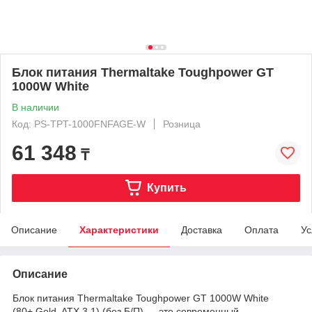
Блок питания Thermaltake Toughpower GT
1000W White
В наличии
Код: PS-TPT-1000FNFAGE-W
Розница
61 348
₸
Купить
Описание
Характеристики
Доставка
Оплата
Ус
Описание
Блок питания Thermaltake Toughpower GT 1000W White
(80+ Gold, ATX 3.1) (без Б/П) — это современный