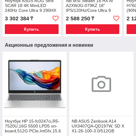
Ноутбук ASUS ROG Strix
NB MSI Stealth 18 HX AI
Ноут
SCAR 18 4K MiniLED
A2XWJG-079KZ 18"
H76
240Hz Core Ultra 9 290HX
IPS/120Hz/Core Ultra 9
(90N
Plus 64GB 1TB RTX5090
275HX/64GB/2TB/RTX5090/W11/Bl
Touc
3 302 384
2 588 250
2 1
₸
₸
Win 11 Home
Ryze
2TB 
Купить
Купить
Акционные предложения и новинки
Ноутбук HP 15-fc0247ci,R5-
NB ASUS Zenbook A14
7520U,16G 5500 LPD5 on-
UX3407QA-QD197W, SD X
board,512G PCIe,IntGfx,15.6
X1-26-100-3.0/512GB
FHD IPS 300nt,DOS,Nat
SSD/16GB/14"WUXGA/WIN11