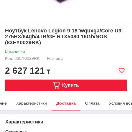
Ноутбук Lenovo Legion 9 18''wquxga/Core U9-
275HX/64gb/4TB/GF RTX5080 16Gb/NOS
(83EY0029RK)
В наличии
Код: 83EY0029RK
Розница
2 627 121
₸
Купить
ние
Характеристики
Доставка
Оплата
Условия во
Характеристики
Основные