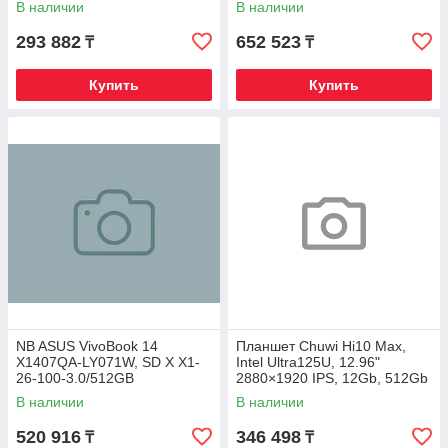
В наличии
В наличии
Silver,720p
293 882
652 523
₸
₸
Купить
Купить
NB ASUS VivoBook 14
Планшет Chuwi Hi10 Max,
X1407QA-LY071W, SD X X1-
Intel Ultra125U, 12.96"
26-100-3.0/512GB
2880×1920 IPS, 12Gb, 512Gb
SSD/16GB/14" WUXGA,
SSD, Keyboard, Win11Pro
В наличии
В наличии
WIN11
520 916
346 498
₸
₸