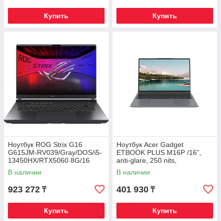
Купить
Купить
Ноутбук ROG Strix G16
Ноутбук Acer Gadget
G615JM-RV039/Gray/DOS/i5-
ETBOOK PLUS M16P /16”,
13450HX/RTX5060 8G/16
anti-glare, 250 nits,
WUXGA 16:10 165Hz
1920x1200 resolution / Intel
В наличии
В наличии
300nt/D5 16G/1T PCIe/WF
Core i
923 272
401 930
₸
₸
Купить
Купить