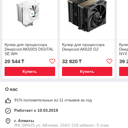
Кулер для процессора
Кулер для процессора
Куле
Deepcool AK500S DIGITAL
Deepcool AK620 G2
Deep
SE WH
NYX
20 544
32 820
39 
₸
₸
Купить
Купить
О нас
91% положительных из 11 отзывов за год
Работает с 10.03.2019
г. Алматы
​ЖК SIRIUS​ ул. Айтиева, 154/1​ 218 кабинет; 0 этаж,