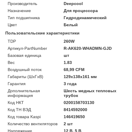
Производитель
Deepcool
Назначение
Для процессора
Тип подшипника
Гидродинамический
Цвет
Белый
Пользовательские характеристики
TDP
260W
Артикул-PartNumber
R-AK620-WHADMN-GJD
Базовая единица
шт
Вес
1.83
Воздушный поток
68,99 CFM
Габариты (ШхГхВ)
129x138x161 мм
Гарантия
3 года
Дополнительная
Шесть медных тепловых
информация
трубок
Код НКТ
0200158703130
Код ТН ВЭД
8414592000
Код товара Kaspi
146419650
Количество вентиляторов
2 шт
Напряжение
12 В, 5 В