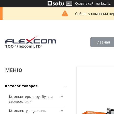
Создать сайт
на Satu.kz
Сейчас у компании не
Главная
ТОО "Flexcom LTD"
Каталог товаров
Компьютеры, ноутбуки и
серверы
927
Комплектующие
3592