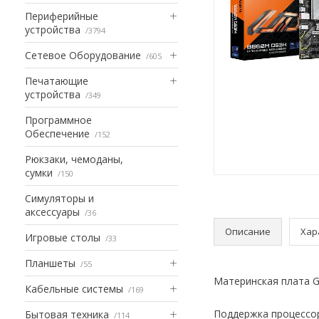
Периферийные
устройства
3794
Сетевое Оборудование
605
Печатающие
устройства
349
Программное
Обеспечение
152
Рюкзаки, чемоданы,
сумки
150
Симуляторы и
аксессуары
36
Описание
Хар
Игровые столы
33
Планшеты
55
Материнская плата G
Кабельные системы
169
Поддержка процессоро
Бытовая техника
114