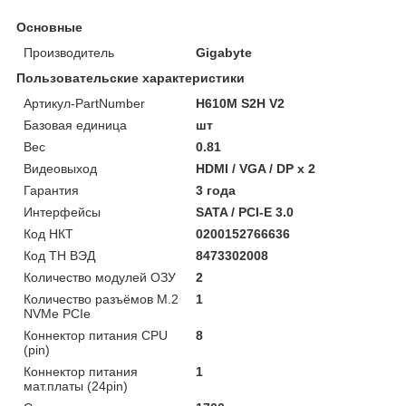
Основные
Производитель
Gigabyte
Пользовательские характеристики
Артикул-PartNumber
H610M S2H V2
Базовая единица
шт
Вес
0.81
Видеовыход
HDMI / VGA / DP x 2
Гарантия
3 года
Интерфейсы
SATA / PCI-E 3.0
Код НКТ
0200152766636
Код ТН ВЭД
8473302008
Количество модулей ОЗУ
2
Количество разъёмов M.2
1
NVMe PCIe
Коннектор питания CPU
8
(pin)
Коннектор питания
1
мат.платы (24pin)