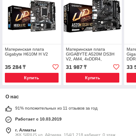
Материнская плата
Материнская плата
Мате
Gigabyte H610M H V2
GIGABYTE A520M DS3H
Giga
V2, AM4, 4xDDR4,
DDR
PCIe3.0, DVI+HDMI,
35 284
31 987
33 
₸
₸
4xSATA, M.2, GLAN, mATX
Купить
Купить
О нас
91% положительных из 11 отзывов за год
Работает с 10.03.2019
г. Алматы
​ЖК SIRIUS​ ул. Айтиева, 154/1​ 218 кабинет; 0 этаж,