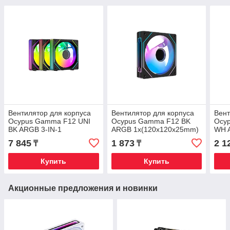
Вентилятор для корпуса
Вентилятор для корпуса
Вент
Ocypus Gamma F12 UNI
Ocypus Gamma F12 BK
Ocyp
BK ARGB 3-IN-1
ARGB 1x(120x120x25mm)
WH 
3x(123x120x25mm) 800-
800-1600RPM 50CFM
BLA
7 845
1 873
2 1
₸
₸
1800RPM 53CFM Черный
Черный
Бел
Купить
Купить
Акционные предложения и новинки