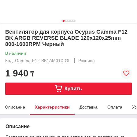
Вентилятор для корпуса Ocypus Gamma F12
BK ARGB REVERSE BLADE 120x120x25mm
800-1600RPM Черный
В наличии
Код: Gamma-F12-BK1AM01X-GL
Розница
1 940
₸
Купить
Описание
Характеристики
Доставка
Оплата
Ус
Описание
Беспроводная конструкция для оптимизации подключения