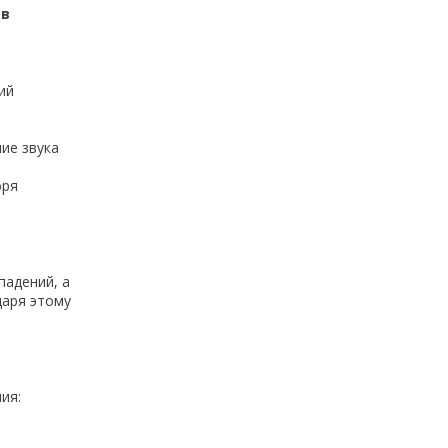
ов
ий
ие звука
оря
падений, а
даря этому
ия: