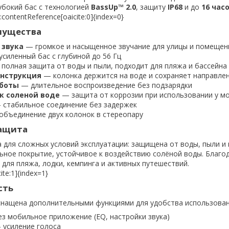
лубокий бас с технологией
BassUp™ 2.0
, защиту
IP68
и до
16 час
ontentReference[oaicite:0]{index=0}
мущества
 звука
— громкое и насыщенное звучание для улицы и помещен
силенный бас с глубиной до 56 Гц
полная защита от воды и пыли, подходит для пляжа и бассейна
нструкция
— колонка держится на воде и сохраняет направлен
аботы
— длительное воспроизведение без подзарядки
к соленой воде
— защита от коррозии при использовании у м
стабильное соединение без задержек
бъединение двух колонок в стереопару
защита
 для сложных условий эксплуатации: защищена от воды, пыли и 
ьное покрытие, устойчивое к воздействию солёной воды. Благо
для пляжа, лодки, кемпинга и активных путешествий.
ite:1]{index=1}
сть
снащена дополнительными функциями для удобства использован
ез мобильное приложение (EQ, настройки звука)
— усиление голоса