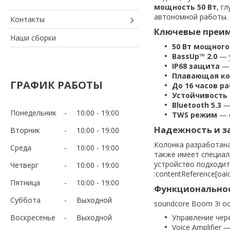
мощность 50 Вт
, г
автономной работы. :c
Контакты
Ключевые преи
Наши сборки
50 Вт мощного
BassUp™ 2.0
— у
IP68 защита
— 
Плавающая ко
ГРАФИК РАБОТЫ
До 16 часов р
Устойчивость 
Bluetooth 5.3
— 
Понедельник
10:00
19:00
TWS режим
— о
Надежность и 
Вторник
10:00
19:00
Колонка разработана
Среда
10:00
19:00
также имеет специал
устройство подходит 
Четверг
10:00
19:00
:contentReference[oaic
Пятница
10:00
19:00
Функционально
Суббота
Выходной
soundcore Boom 3i о
Воскресенье
Выходной
Управление чер
Voice Amplifier 