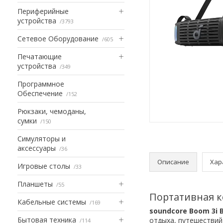
Периферийные
устройства
3793
Сетевое Оборудование
605
Печатающие
устройства
349
Программное
Обеспечение
152
Рюкзаки, чемоданы,
сумки
150
Симуляторы и
аксессуары
36
Описание
Хар
Игровые столы
33
Планшеты
55
Портативная ко
Кабельные системы
169
soundcore Boom 3i 
Бытовая техника
отдыха, путешествий
114