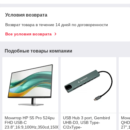
Условия возврата
Возврат товара в течение 14 дней по договоренности
Все условия возврата
Подобные товары компании
Монитор HP S5 Pro 524pu
USB Hub 3 port, Gembird
Мони
FHD USB-C
UHB-D3, USB Type-
QHD
23.8",16:9,100Hz,350cd,1500:1,5ms,HDMI,2xDP
C/2xType-
27",