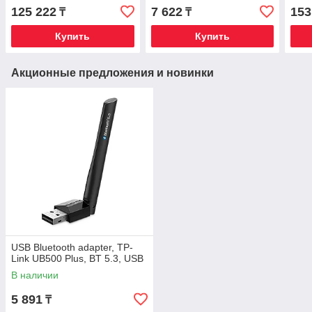
(DC),3xUSB,2xTypeC,RJ45,3yw,HAS.
A/HDMI/SD/microSD/Rj45,
(DC)
125 222
7 622
153
₸
₸
grey
Купить
Купить
Акционные предложения и новинки
USB Bluetooth adapter, TP-
Link UB500 Plus, BT 5.3, USB
В наличии
5 891
₸