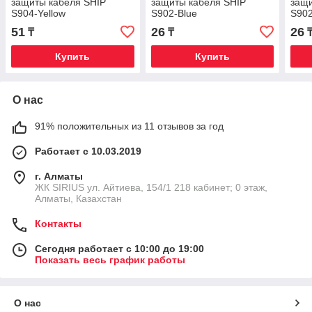
защиты кабеля SHIP
защиты кабеля SHIP
защи
S904-Yellow
S902-Blue
S902
51
26
26
₸
₸
Купить
Купить
О нас
91% положительных из 11 отзывов за год
Работает с 10.03.2019
г. Алматы
​ЖК SIRIUS​ ул. Айтиева, 154/1​ 218 кабинет; 0 этаж,
Алматы, Казахстан
Контакты
Сегодня работает с 10:00 до 19:00
Показать весь график работы
О нас