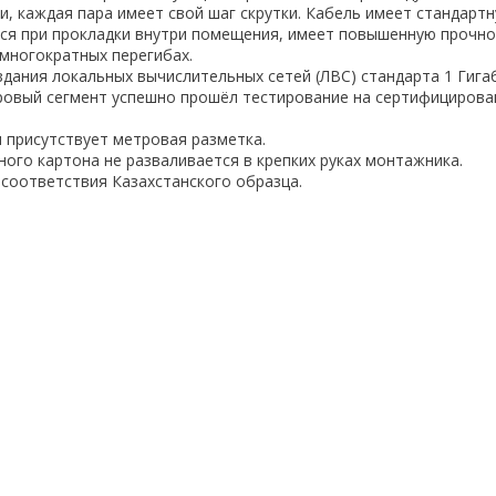
и, каждая пара имеет свой шаг скрутки. Кабель имеет стандарт
ся при прокладки внутри помещения, имеет повышенную прочно
многократных перегибах.
здания локальных вычислительных сетей (ЛВС) стандарта 1 Гигаб
тровый сегмент успешно прошёл тестирование на сертифициров
я присутствует метровая разметка.
ного картона не разваливается в крепких руках монтажника.
соответствия Казахстанского образца.