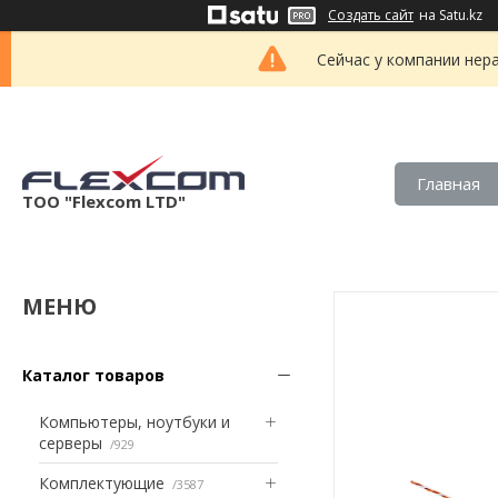
Создать сайт
на Satu.kz
Сейчас у компании нер
Главная
ТОО "Flexcom LTD"
Каталог товаров
Компьютеры, ноутбуки и
серверы
929
Комплектующие
3587