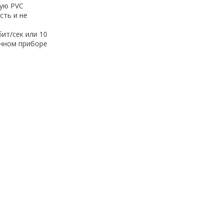
ную PVC
сть и не
ит/сек или 10
анном приборе