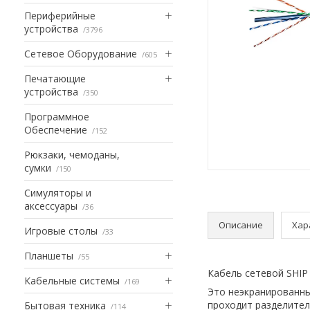
Периферийные
устройства
3796
Сетевое Оборудование
605
Печатающие
устройства
350
Программное
Обеспечение
152
Рюкзаки, чемоданы,
сумки
150
Симуляторы и
аксессуары
36
Описание
Хар
Игровые столы
33
Планшеты
55
Кабель сетевой SHIP
Кабельные системы
169
Это неэкранированный
проходит разделител
Бытовая техника
114