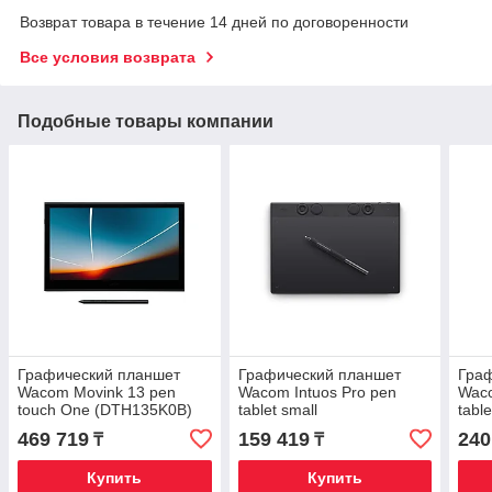
Возврат товара в течение 14 дней по договоренности
Все условия возврата
Подобные товары компании
Графический планшет
Графический планшет
Гра
Wacom Movink 13 pen
Wacom Intuos Pro pen
Waco
touch One (DTH135K0B)
tablet small
tabl
469 719
159 419
240
₸
₸
Купить
Купить