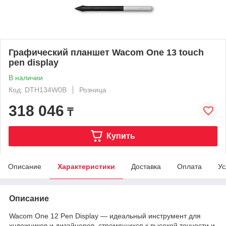
Графический планшет Wacom One 13 touch
pen display
В наличии
Код: DTH134W0B
Розница
318 046
₸
Купить
Описание
Характеристики
Доставка
Оплата
Ус
Описание
Wacom One 12 Pen Display — идеальный инструмент для
художников и дизайнеров, стремящихся к высокой точности и