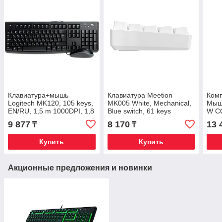
Клавиатура+мышь
Клавиатура Meetion
Комп
Logitech MK120, 105 keys,
MK005 White, Mechanical,
Мыш
EN/RU, 1,5 m 1000DPI, 1,8
Blue switch, 61 keys
W C
m, USB, Черный
EN/RU/KZ, Cable USB-C
RU/E
9 877
8 170
13 
₸
₸
мышь
Купить
Купить
Акционные предложения и новинки