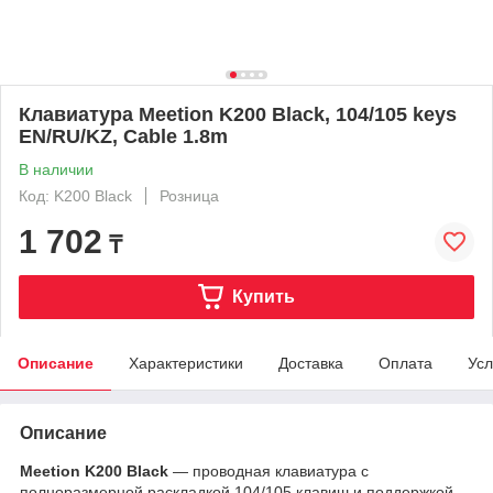
Клавиатура Meetion K200 Black, 104/105 keys
EN/RU/KZ, Cable 1.8m
В наличии
Код: K200 Black
Розница
1 702
₸
Купить
Описание
Характеристики
Доставка
Оплата
Усл
Описание
Meetion K200 Black
— проводная клавиатура с
полноразмерной раскладкой 104/105 клавиш и поддержкой