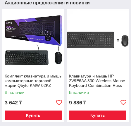
Акционные предложения и новинки
Комплект клавиатура и мышь
Клавиатура и мышь HP
компьютерные торговой
2V9E6AA 330 Wireless Mouse
марки Qbyte KMW-02KZ
Keyboard Combination Russ
USB2.0\RU\EN\KZ
В наличии
В наличии
3 642
9 886
₸
₸
Купить
Купить