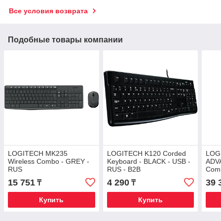
Все условия возврата
Подобные товары компании
LOGITECH MK235
LOGITECH K120 Corded
LOG
Wireless Combo - GREY -
Keyboard - BLACK - USB -
ADV
RUS
RUS - B2B
Comb
15 751
4 290
39 
₸
₸
Купить
Купить