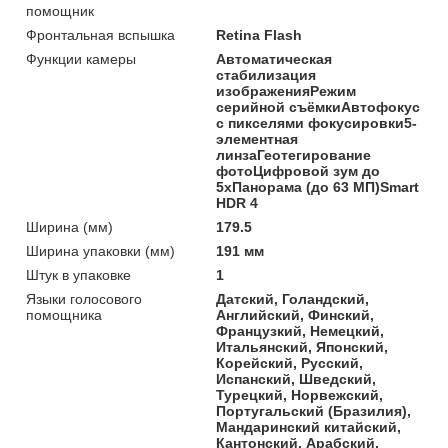
помощник
Фронтальная вспышка
Retina Flash
Функции камеры
Автоматическая
стабилизация
изображенияРежим
серийной съёмкиАвтофокус
с пикселями фокусировки5-
элементная
линзаГеотегирование
фотоЦифровой зум до
5xПанорама (до 63 МП)Smart
HDR 4
Ширина (мм)
179.5
Ширина упаковки (мм)
191 мм
Штук в упаковке
1
Языки голосового
Датский, Голандский,
помощника
Английский, Финский,
Французкий, Немецкий,
Итальянский, Японский,
Корейский, Русский,
Испанский, Шведский,
Турецкий, Норвежский,
Португальский (Бразилия),
Мандаринский китайский,
Кантонский, Арабский,