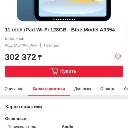
11-inch iPad Wi-Fi 128GB - Blue,Model A3354
В наличии
Код: MD4A4QA/A
Розница
302 372
₸
Купить
Описание
Характеристики
Доставка
Оплата
Ус
Характеристики
Основные
Производитель
Apple