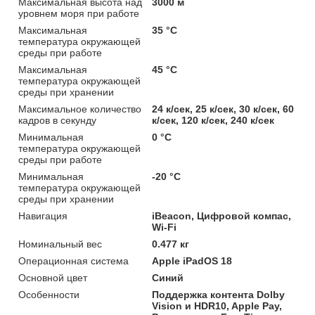
Максимальная высота над
3000 м
уровнем моря при работе
Максимальная
35 °C
температура окружающей
среды при работе
Максимальная
45 °C
температура окружающей
среды при хранении
Максимальное количество
24 к/сек, 25 к/сек, 30 к/сек, 60
кадров в секунду
к/сек, 120 к/сек, 240 к/сек
Минимальная
0 °C
температура окружающей
среды при работе
Минимальная
-20 °C
температура окружающей
среды при хранении
Навигация
iBeacon, Цифровой компас,
Wi-Fi
Номинальный вес
0.477 кг
Операционная система
Apple iPadOS 18
Основной цвет
Синий
Особенности
Поддержка контента Dolby
Vision и HDR10, Apple Pay,