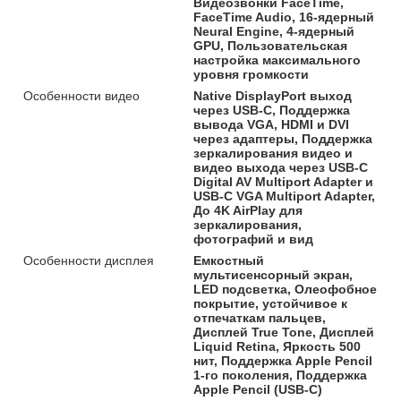
Видеозвонки FaceTime,
FaceTime Audio, 16-ядерный
Neural Engine, 4-ядерный
GPU, Пользовательская
настройка максимального
уровня громкости
Особенности видео
Native DisplayPort выход
через USB-C, Поддержка
вывода VGA, HDMI и DVI
через адаптеры, Поддержка
зеркалирования видео и
видео выхода через USB-C
Digital AV Multiport Adapter и
USB-C VGA Multiport Adapter,
До 4K AirPlay для
зеркалирования,
фотографий и вид
Особенности дисплея
Емкостный
мультисенсорный экран,
LED подсветка, Олеофобное
покрытие, устойчивое к
отпечаткам пальцев,
Дисплей True Tone, Дисплей
Liquid Retina, Яркость 500
нит, Поддержка Apple Pencil
1-го поколения, Поддержка
Apple Pencil (USB‑C)