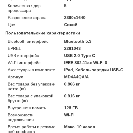
Количество ядер
5
процессора
Разрешение экрана
2360x1640
Цвет
Синий
Пользовательские характеристики
Bluetooth интерфейс
Bluetooth 5.3
EPREL
2261043
USB интерфейс
USB 2.0 Type C
Wi-Fi интерфейс
IEEE 802.11ax Wi-Fi 6
Аксессуары в комплекте
iPad, Кабель зарядки USB-C
Артикул
MD4A4QA/A
Вес товара без упаковки
0.866 кг
нетто (кг)
Вес товара с упаковкой
0.916 кг
брутто (кг)
Внутренняя память
128 ГБ
Возможности
Wi-Fi
подключения
Время работы в режиме
Макс. 10 часов
веб-серфинга