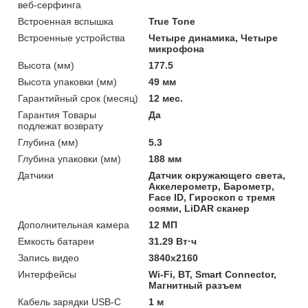
веб-серфинга
Встроенная вспышка
True Tone
Встроенные устройства
Четыре динамика, Четыре
микрофона
Высота (мм)
177.5
Высота упаковки (мм)
49 мм
Гарантийный срок (месяц)
12 мес.
Гарантия Товары
Да
подлежат возврату
Глубина (мм)
5.3
Глубина упаковки (мм)
188 мм
Датчики
Датчик окружающего света,
Аккелерометр, Барометр,
Face ID, Гироскоп с тремя
осями, LiDAR сканер
Дополнительная камера
12 МП
Емкость батареи
31.29 Вт·ч
Запись видео
3840x2160
Интерфейсы
Wi-Fi, BT, Smart Connector,
Магнитный разъем
Кабель зарядки USB-C
1 м