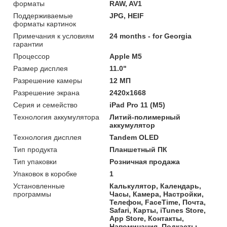
форматы
RAW, AV1
Поддерживаемые
JPG, HEIF
форматы картинок
Примечания к условиям
24 months - for Georgia
гарантии
Процессор
Apple M5
Размер дисплея
11.0"
Разрешение камеры
12 МП
Разрешение экрана
2420x1668
Серия и семейство
iPad Pro 11 (M5)
Технология аккумулятора
Литий-полимерный
аккумулятор
Технология дисплея
Tandem OLED
Тип продукта
Планшетный ПК
Тип упаковки
Розничная продажа
Упаковок в коробке
1
Установленные
Калькулятор, Календарь,
программы
Часы, Камера, Настройки,
Телефон, FaceTime, Почта,
Safari, Карты, iTunes Store,
App Store, Контакты,
Напоминания, Подкасты,