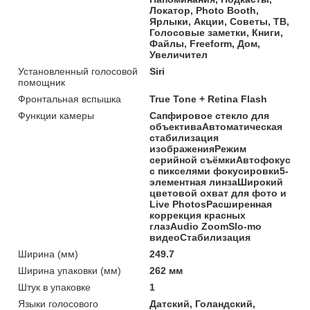
Локатор, Photo Booth,
Ярлыки, Акции, Советы, ТВ,
Голосовые заметки, Книги,
Файлы, Freeform, Дом,
Увеличител
Установленный голосовой
Siri
помощник
Фронтальная вспышка
True Tone + Retina Flash
Функции камеры
Сапфировое стекло для
объективаАвтоматическая
стабилизация
изображенияРежим
серийной съёмкиАвтофокус
с пикселями фокусировки5-
элементная линзаШирокий
цветовой охват для фото и
Live PhotosРасширенная
коррекция красных
глазAudio ZoomSlo-mo
видеоСтабилизация
Ширина (мм)
249.7
Ширина упаковки (мм)
262 мм
Штук в упаковке
1
Языки голосового
Датский, Голандский,