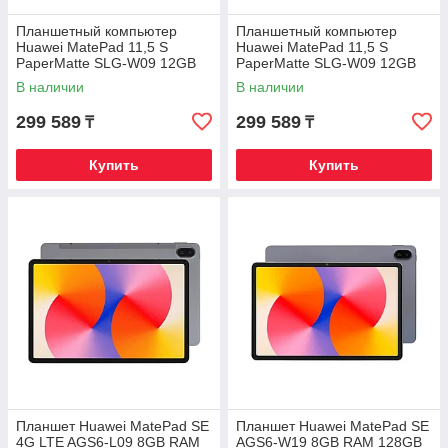
Планшетный компьютер
Планшетный компьютер
Huawei MatePad 11,5 S
Huawei MatePad 11,5 S
PaperMatte SLG-W09 12GB
PaperMatte SLG-W09 12GB
RAM 256GB ROM Space Gray
RAM 256GB ROM Green
В наличии
В наличии
299 589
299 589
₸
₸
Купить
Купить
Планшет Huawei MatePad SE
Планшет Huawei MatePad SE
4G LTE AGS6-L09 8GB RAM
AGS6-W19 8GB RAM 128GB