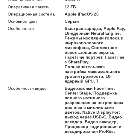
Оперативная память
12 ГБ
Операционная система
Apple iPadOS 26
Основной цвет
Серый
Особенности
Быстрая зарядка, Apple Pay,
16-ядерный Neural Engine,
Режимы изоляции голоса и
широкополосного
микрофона, Совместное
использование экрана,
FaceTime портрет, FaceTime
с SharePlay,
Пользовательская
настройка максимального
уровня громкости, 10-
ядерный GPU, Т
Особенности видео
Видеозвонки FaceTime,
Center Stage, Поддержка
полного нативного
разрешения на встроенном
дисплее с миллионами
цветов, Native DisplayPort
выход через USB-C, Видео
декодер, Видео энкодер,
Процессор кодирования и
декодирования ProRes,