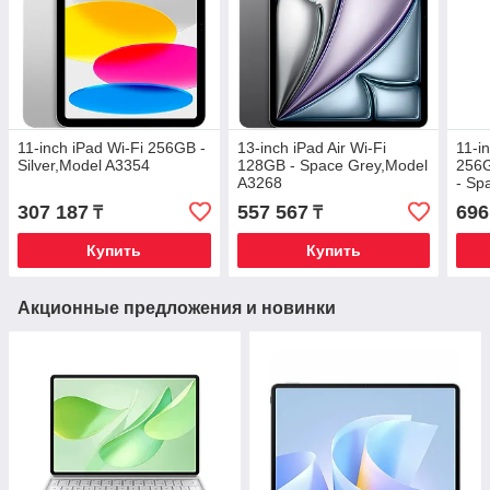
11-inch iPad Wi-Fi 256GB -
13-inch iPad Air Wi-Fi
11-i
Silver,Model A3354
128GB - Space Grey,Model
256G
A3268
- Sp
A33
307 187
557 567
696
₸
₸
Купить
Купить
Акционные предложения и новинки