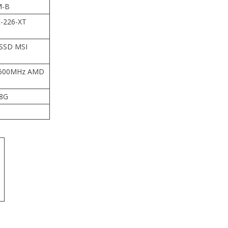
M-B
E-226-XT
SSD MSI
5600MHz AMD
8G