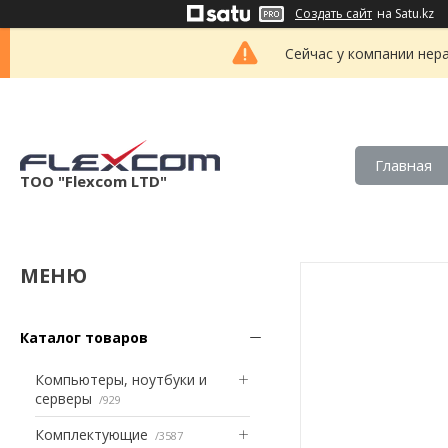
Создать сайт
на Satu.kz
Сейчас у компании нер
Главная
ТОО "Flexcom LTD"
Каталог товаров
Компьютеры, ноутбуки и
серверы
929
Комплектующие
3587