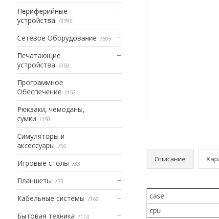
Периферийные
устройства
3796
Сетевое Оборудование
605
Печатающие
устройства
350
Программное
Обеспечение
152
Рюкзаки, чемоданы,
сумки
150
Симуляторы и
аксессуары
36
Описание
Хар
Игровые столы
33
Планшеты
55
case
Кабельные системы
169
cpu
Бытовая техника
114