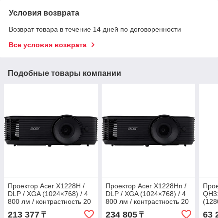
Условия возврата
Возврат товара в течение 14 дней по договоренности
Все условия возврата
Подобные товары компании
Проектор Acer X1228H /
Проектор Acer X1228Hn /
Прое
DLP / XGA (1024×768) / 4
DLP / XGA (1024×768) / 4
QH31
800 лм / контрастность 20
800 лм / контрастность 20
(128
000:1 / EMEA /
000:1 / EMEA / EURO
конт
213 377
234 805
63 
₸
₸
Power